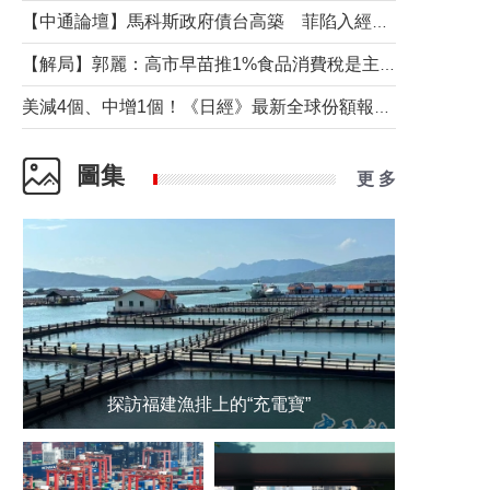
【中通論壇】馬科斯政府債台高築 菲陷入經濟困境與南海對抗惡循環？
【解局】郭麗：高市早苗推1%食品消費稅是主動作為還是被迫“飲鴆止渴”
美減4個、中增1個！《日經》最新全球份額報告透露了什麼？
圖集
更 多
探訪福建漁排上的“充電寶”