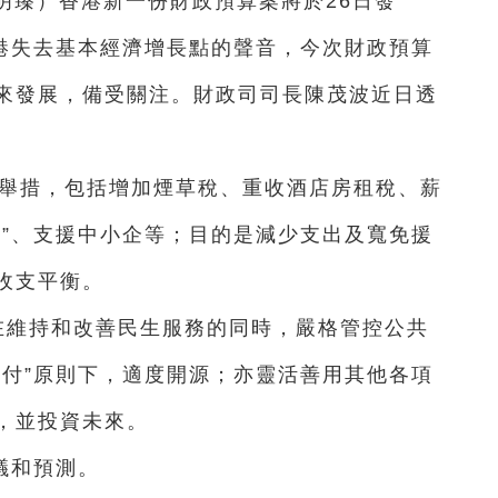
張明臻）香港新一份財政預算案將於26日發
香港失去基本經濟增長點的聲音，今次財政預算
來發展，備受關注。財政司司長陳茂波近日透
。
要舉措，包括增加煙草稅、重收酒店房租稅、薪
辣”、支援中小企等；目的是減少支出及寬免援
收支平衡。
在維持和改善民生服務的同時，嚴格管控公共
自付”原則下，適度開源；亦靈活善用其他各項
，並投資未來。
議和預測。