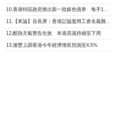
10.香港特區政府推出新一批銀色債券 每手1萬元保底息4.25厘
11.【來論】岳長庚：香港記協濫用工會名義難逃法律制裁
12.酷熱天氣警告生效 本港高溫持續至下周
13.滙豐上調香港今年經濟增長預測至4.5%