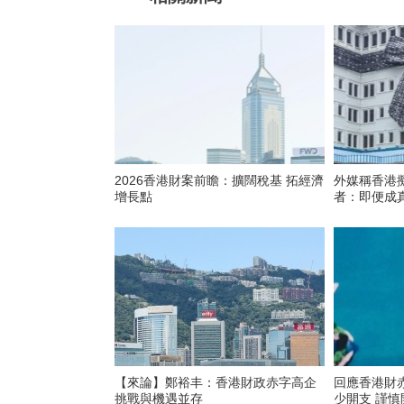
2026香港財案前瞻：擴闊稅基 拓經濟
外媒稱香港
增長點
者：即便成
【來論】鄭裕丰：香港財政赤字高企
回應香港財
挑戰與機遇並存
少開支 謹慎