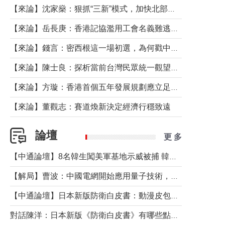
【來論】沈家燊：狠抓“三新”模式，加快北部都會區建設
【來論】岳長庚：香港記協濫用工會名義難逃法律制裁
【來論】錢言：密西根這一場初選，為何戳中了兩黨最痛的神經？
【來論】陳士良：探析當前台灣民眾統一觀望心態的深層成因
【來論】方璇：香港首個五年發展規劃應立足民生務實前行
【來論】董觀志：賽道煥新決定經濟行穩致遠
論壇
更 多
【中通論壇】8名韓生闖美軍基地示威被捕 韓國年輕人反美情緒從何而來？
【解局】曹波：中國電網開始應用量子技術，以後會不再停電嗎？
【中通論壇】日本新版防衛白皮書：動漫皮包藏不住軍國野心
對話陳洋：日本新版《防衛白皮書》有哪些點值得警惕？