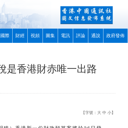
國際
財經
視頻
圖集
電訊
評論
通說
政府發佈
稅是香港財赤唯一出路
【字號：
大
中
小
】