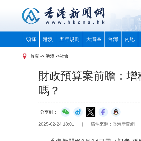
頭條
港澳
五年規劃
大灣區
台灣
內地
首頁
-> 港澳 ->社會
財政預算案前瞻：增
嗎？
分享到：
2025-02-24 18:01
|
稿件來源：香港新聞網