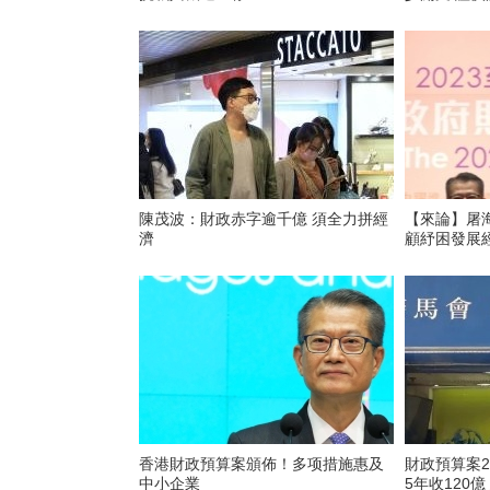
陳茂波：財政赤字逾千億 須全力拼經
【來論】屠
濟
顧紓困發展
香港財政預算案頒佈！多项措施惠及
財政預算案2
中小企業
5年收120