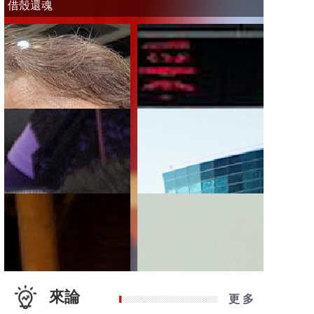
借殼還魂
來論
更 多