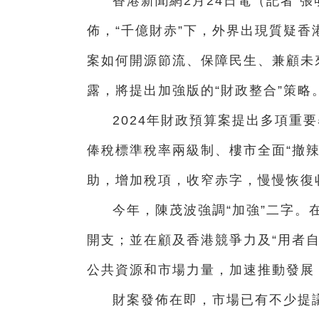
香港新聞網2月24日電（記者 
佈，“千億財赤”下，外界出現質疑
案如何開源節流、保障民生、兼顧未
露，將提出加強版的“財政整合”策略
2024年財政預算案提出多項重
俸稅標準稅率兩級制、樓市全面“撤
助，增加稅項，收窄赤字，慢慢恢復
今年，陳茂波強調“加強”二字。
開支；並在顧及香港競爭力及“用者
公共資源和市場力量，加速推動發展
財案發佈在即，市場已有不少提