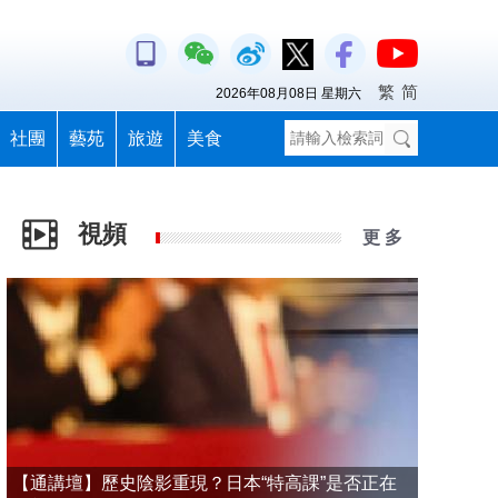
繁
简
2026年08月08日 星期六
社團
藝苑
旅遊
美食
視頻
更 多
【通講壇】歷史陰影重現？日本“特高課”是否正在