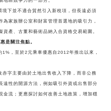
個地區競爭力的一部分。
環境下並不適合貿然引入新稅項，但長遠必須
作為家族辦公室和財富管理首選地的吸引力，
擬資產、古董和藝術品納入合資格交易範圍。
優惠是關注焦點。
1%，至於2元乘車優惠自2012年推出以來，
政赤字主要由於土地出售收入下降，而非公務
長遠性的開源方法，例如吸引外資或出售部分
現金流；更應探討如何改善土地政策，增加穩