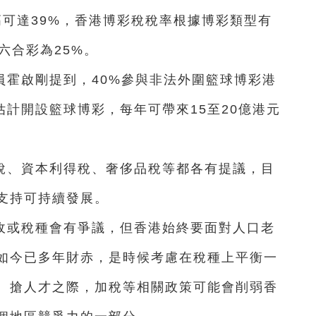
高可達39%，香港博彩稅稅率根據博彩類型有
、六合彩為25%。
員霍啟剛提到，40%參與非法外圍籃球博彩港
估計開設籃球博彩，每年可帶來15至20億港元
稅、資本利得稅、奢侈品稅等都各有提議，目
支持可持續發展。
收或稅種會有爭議，但香港始終要面對人口老
如今已多年財赤，是時候考慮在稅種上平衡一
、搶人才之際，加稅等相關政策可能會削弱香