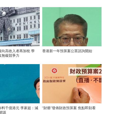
擬向高收入者再加稅 學
香港新一年預算案公眾諮詢開始
真無礙競爭力
赤料千億港元 李家超：減
“財爺”發佈財政預算案 焦點即刻看
開源