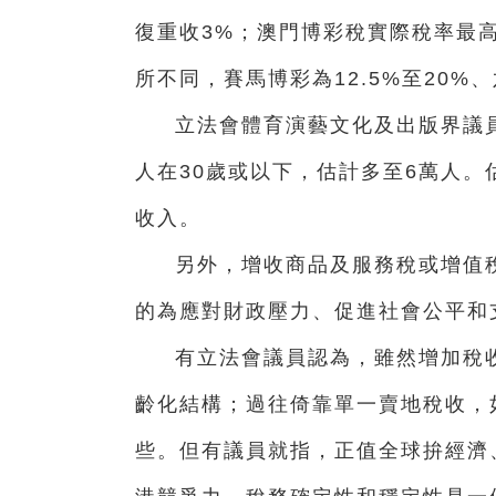
復重收3%；澳門博彩稅實際稅率最
所不同，賽馬博彩為12.5%至20%
立法會體育演藝文化及出版界議
人在30歲或以下，估計多至6萬人。
收入。
另外，增收商品及服務稅或增值
的為應對財政壓力、促進社會公平和
有立法會議員認為，雖然增加稅
齡化結構；過往倚靠單一賣地稅收，
些。但有議員就指，正值全球拚經濟