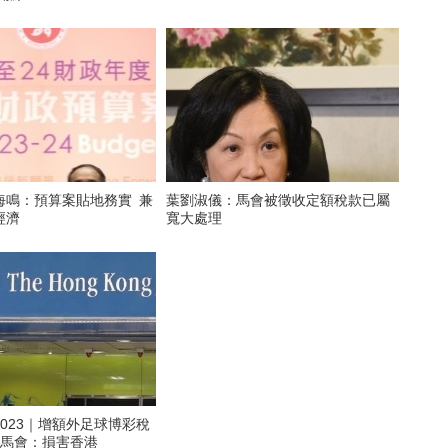
海鳴：預算案貼地務實 兼
葉劉淑儀：馬會被徵收定額稅款已屬
經濟
寬大處理
023｜增額外足球博彩稅
億 馬會：損害香港