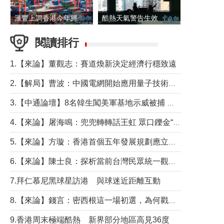
滙豐上調香港今年經濟增長預測至4.5%
酷熱天氣警告生效 本港高溫持續至下周
閱讀排行
1.【來論】董觀志：賽道煥新決定經濟行穩致遠
2.【解局】曹波：中國電網開始應用量子技術，以後會不再停電嗎？
3.【中通論壇】8名韓生闖美軍基地示威被捕 韓國年輕人反美情緒從何而來？
4.【來論】屠海鳴：兜兜轉轉話王虹 眾口鑠金“一邊倒”
5.【來論】方璇：香港首個五年發展規劃應立足民生務實前行
6.【來論】陳士良：探析當前台灣民眾統一觀望心態的深層成因
7.拜仁慕尼黑球星訪港 與球迷近距離互動
8.【來論】錢言：密西根這一場初選，為何戳中了兩黨最痛的神經？
9.香港周末極端酷熱 新界部分地區高見36度