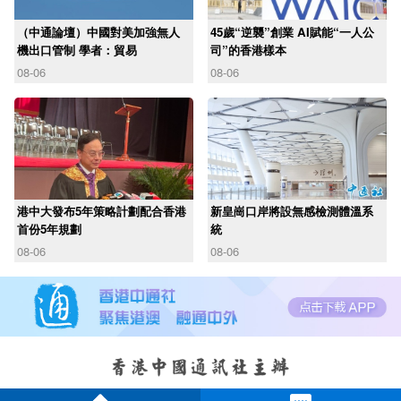
（中通論壇）中國對美加強無人
45歲“逆襲”創業 AI賦能“一人公
機出口管制 學者：貿易
司”的香港樣本
08-06
08-06
港中大發布5年策略計劃配合香港
新皇崗口岸將設無感檢測體溫系
首份5年規劃
統
08-06
08-06