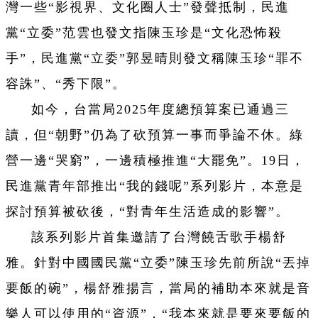
灣一些“影視界、文化圈人士”發聲抵制，民進
黨“立委”范雲也發文指陳玉珍是“文化恐怖殺
手”，民進黨“立委”郭昱晴則發文稱陳玉珍“罪不
容誅”、“秀下限”。
如今，台當局2025年度總預算案已通過三
讀，但“朝野”仍為了砍預算一事而爭論不休。綠
營一邊“哭窮”，一邊積極推進“大罷免”。19日，
民進黨青年部推出“我的錢呢”系列影片，本意是
探討預算被砍後，“對青年生活造成的影響”。
該系列影片首集邀請了台灣饒舌歌手楊舒
雅。針對中國國民黨“立委”陳玉珍先前所說“丟掉
要飯的碗”，楊舒雅揚言，當局的補助本來就是音
樂人可以使用的“資源”，“我本來就是要來要飯的