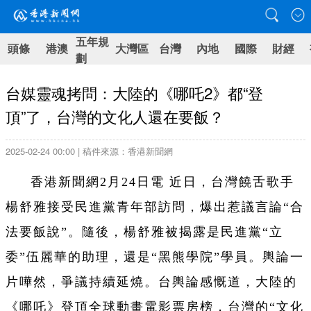
五年規
頭條
港澳
大灣區
台灣
內地
國際
財經
劃
台媒靈魂拷問：大陸的《哪吒2》都“登
頂”了，台灣的文化人還在要飯？
2025-02-24 00:00 | 稿件來源：香港新聞網
香港新聞網2月24日電 近日，台灣饒舌歌手
楊舒雅接受民進黨青年部訪問，爆出惹議言論“合
法要飯說”。隨後，楊舒雅被揭露是民進黨“立
委”伍麗華的助理，還是“黑熊學院”學員。輿論一
片嘩然，爭議持續延燒。台輿論感慨道，大陸的
《哪吒》登頂全球動畫電影票房榜，台灣的“文化