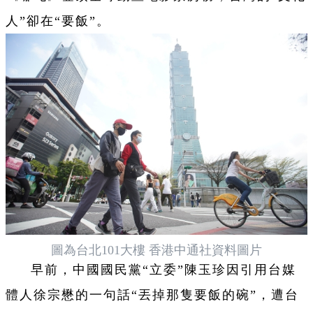
人”卻在“要飯”。
圖為台北101大樓 香港中通社資料圖片
早前，中國國民黨“立委”陳玉珍因引用台媒
體人徐宗懋的一句話“丟掉那隻要飯的碗”，遭台