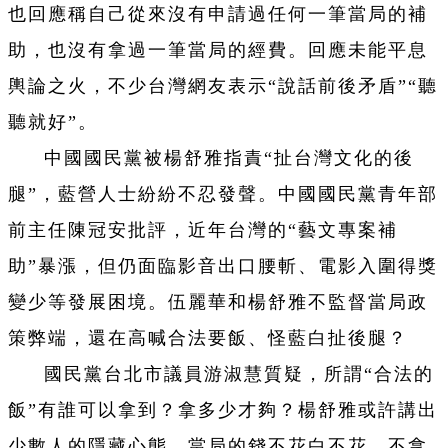
也回應稱自己從來沒有申請過任何一筆當局的補
助，也沒有拿過一筆當局的經費。回應未能平息
輿論之火，不少台灣網友表示“說話前後矛盾”“聽
聽就好”。
中國國民黨被楊舒雅指責“扯台灣文化的後
腿”，藍營人士紛紛不忍發聲。中國國民黨青年部
前主任陳冠安批評，近年台灣的“藝文專案補
助”暴漲，但仍面臨影音出口腰斬、電影入圍得獎
變少等發展困境。伍麗華和楊舒雅不監督當局政
策弊端，還在高喊合法要飯、怪藍白扯後腿？
國民黨台北市議員游淑慧質疑，所謂“合法的
飯”有誰可以拿到？拿多少才夠？楊舒雅或許講出
少數人的隱藏心態，當局的錢不花白不花、不拿