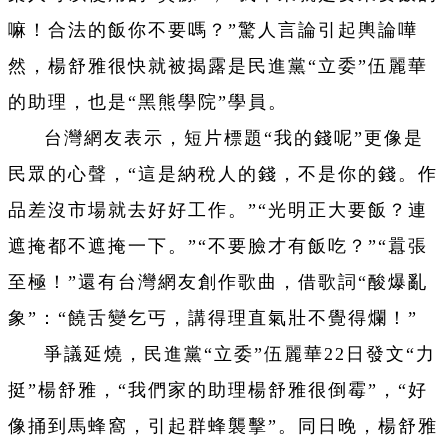
嘛！合法的飯你不要嗎？”驚人言論引起輿論嘩
然，楊舒雅很快就被揭露是民進黨“立委”伍麗華
的助理，也是“黑熊學院”學員。
台灣網友表示，短片標題“我的錢呢”更像是
民眾的心聲，“這是納稅人的錢，不是你的錢。作
品差沒市場就去好好工作。”“光明正大要飯？連
遮掩都不遮掩一下。”“不要臉才有飯吃？”“囂張
至極！”還有台灣網友創作歌曲，借歌詞“酸爆亂
象”：“饒舌變乞丐，講得理直氣壯不覺得爛！”
爭議延燒，民進黨“立委”伍麗華22日發文“力
挺”楊舒雅，“我們家的助理楊舒雅很倒霉”，“好
像捅到馬蜂窩，引起群蜂襲擊”。同日晚，楊舒雅