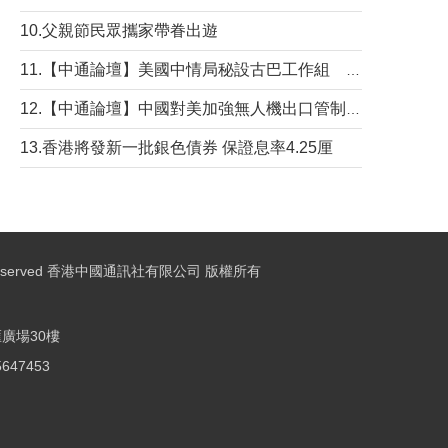
10.父親節民眾攜家帶眷出遊
11.【中通論壇】美國中情局秘設古巴工作組 軍事行動箭在弦上？
12.【中通論壇】中國對美加強無人機出口管制 學者：貿易與安全考量兼有
13.香港將發新一批銀色債券 保證息率4.25厘
ights Reserved 香港中國通訊社有限公司 版權所有
廣場30樓
25647453