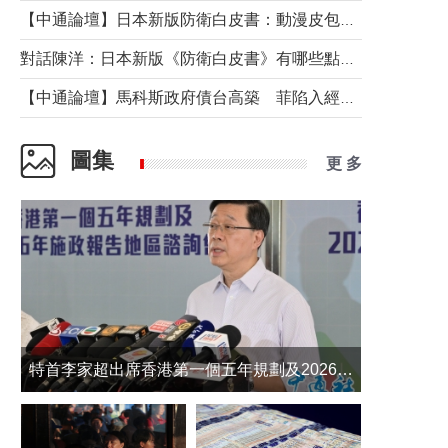
【中通論壇】日本新版防衛白皮書：動漫皮包藏不住軍國野心
對話陳洋：日本新版《防衛白皮書》有哪些點值得警惕？
【中通論壇】馬科斯政府債台高築 菲陷入經濟困境與南海對抗惡循環？
圖集
更 多
​特首李家超出席香港第一個五年規劃及2026年《施政報告》地區諮詢會