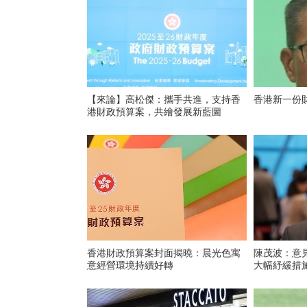
【來論】高松傑：攜手共進，支持香
香港新一份
港財政預算案，共繪發展新藍圖
香港財政預算案封面揭曉：晨光色寓
陳茂波：意
意經營環境持續好轉
大幅紓緩措