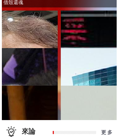
借殼還魂
來論
更 多