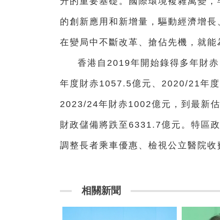
升的重要基礎。國際環境複雜萬變，
的創新應用和新增量，驅動經濟增長
在變局中不斷改革、搶佔先機，就能
香港自2019年開始錄得多年財赤，僅
年度財赤1057.5億元、2020/21年
2023/24年財赤1002億元，到最新
財政儲備將跌至6331.7億元。特
調整長者乘車優惠、檢視公立醫院收
相關新聞