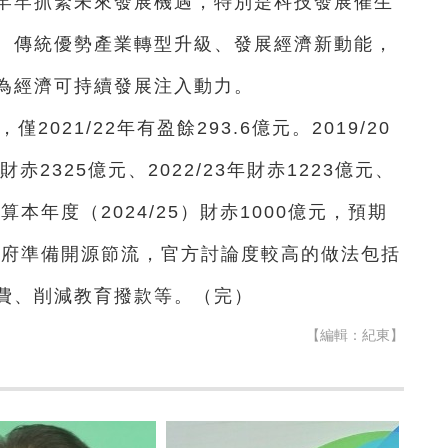
牢牢抓緊未來發展機遇，特別是科技發展催生
、傳統優勢產業轉型升級、發展經濟新動能，
為經濟可持續發展注入動力。
2021/22年有盈餘293.6億元。2019/20
度財赤2325億元、2022/23年財赤1223億元、
估算本年度（2024/25）財赤1000億元，預期
區政府準備開源節流，官方討論度較高的做法包括
費、削減教育撥款等。（完）
【編輯：紀東】