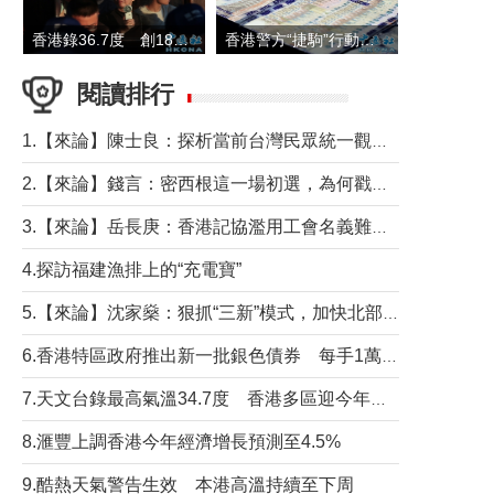
香港錄36.7度 創1884年有紀錄以來最高溫
香港警方“捷駒”行動拘147人 涉洗黑錢逾6億元
閱讀排行
1.【來論】陳士良：探析當前台灣民眾統一觀望心態的深層成因
2.【來論】錢言：密西根這一場初選，為何戳中了兩黨最痛的神經？
3.【來論】岳長庚：香港記協濫用工會名義難逃法律制裁
4.探訪福建漁排上的“充電寶”
5.【來論】沈家燊：狠抓“三新”模式，加快北部都會區建設
6.香港特區政府推出新一批銀色債券 每手1萬元保底息4.25厘
7.天文台錄最高氣溫34.7度 香港多區迎今年最熱一天
8.滙豐上調香港今年經濟增長預測至4.5%
9.酷熱天氣警告生效 本港高溫持續至下周