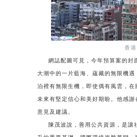
香港
網誌配圖可見，今年預算案的封
大潮中的一片藍海、蘊藏的無限機遇
泊裡有無限生機，即使偶有風雲，在
未來有堅定信心和美好期盼。他感謝
意見及建議。
陳茂波說，善用公共資源，是讓