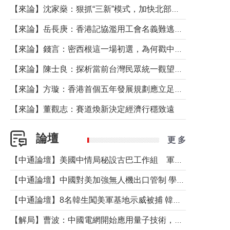
【來論】沈家燊：狠抓“三新”模式，加快北部都會區建設
【來論】岳長庚：香港記協濫用工會名義難逃法律制裁
【來論】錢言：密西根這一場初選，為何戳中了兩黨最痛的神經？
【來論】陳士良：探析當前台灣民眾統一觀望心態的深層成因
【來論】方璇：香港首個五年發展規劃應立足民生務實前行
【來論】董觀志：賽道煥新決定經濟行穩致遠
論壇
更 多
【中通論壇】美國中情局秘設古巴工作組 軍事行動箭在弦上？
【中通論壇】中國對美加強無人機出口管制 學者：貿易與安全考量兼有
【中通論壇】8名韓生闖美軍基地示威被捕 韓國年輕人反美情緒從何而來？
【解局】曹波：中國電網開始應用量子技術，以後會不再停電嗎？