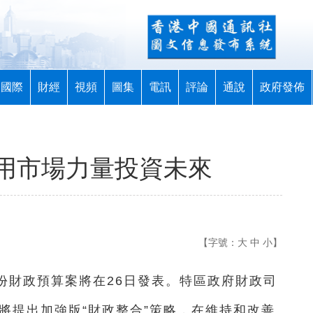
國際
財經
視頻
圖集
電訊
評論
通說
政府發佈
用市場力量投資未來
【字號：
大
中
小
】
一份財政預算案將在26日發表。特區政府財政司
將提出加強版“財政整合”策略，在維持和改善