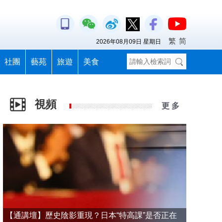
繁
简
2026年08月09日 星期日
社團
藝苑
旅遊
美食
視頻
更 多
【通講壇】歷史陰影重現？日本“特高課”是否正在