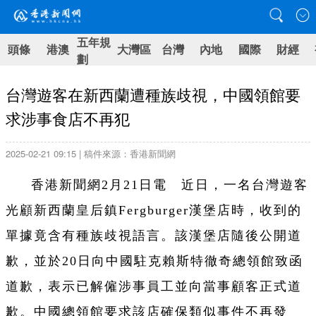
五年規
頭條
港澳
大灣區
台灣
內地
國際
財經
劃
台灣遊客在新西蘭遭種族歧視，中國領館要
求涉事食店不再犯
2025-02-21 09:15 | 稿件來源：香港新聞網
香港新聞網2月21日電 近日，一名台灣遊客
光顧新西蘭皇后鎮Fergburger漢堡店時，收到的
單據竟含有種族歧視語言。該漢堡店隨後公開道
歉，並於20日向中國駐克賴斯特徹奇總領館致函
道歉，表示已解僱涉事員工並向當事顧客正式道
歉。中國總領館要求該店確保類似事件不再發