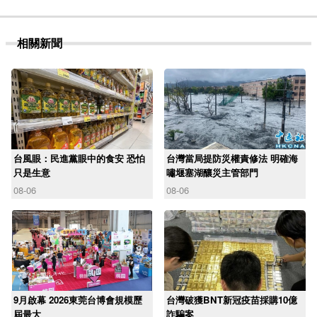
相關新聞
台風眼：民進黨眼中的食安 恐怕
台灣當局提防災權責修法 明確海
只是生意
嘯堰塞湖釀災主管部門
08-06
08-06
9月啟幕 2026東莞台博會規模歷
台灣破獲BNT新冠疫苗採購10億
屆最大
詐騙案