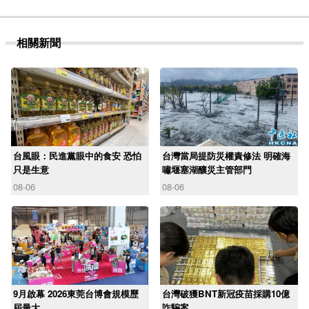
相關新聞
台風眼：民進黨眼中的食安 恐怕
台灣當局提防災權責修法 明確海
只是生意
嘯堰塞湖釀災主管部門
08-06
08-06
9月啟幕 2026東莞台博會規模歷
台灣破獲BNT新冠疫苗採購10億
屆最大
詐騙案