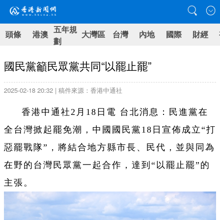
五年規
頭條
港澳
大灣區
台灣
內地
國際
財經
劃
國民黨籲民眾黨共同“以罷止罷”
2025-02-18 20:32 | 稿件來源：香港中通社
香港中通社2月18日電 台北消息：民進黨在
全台灣掀起罷免潮，中國國民黨18日宣佈成立“打
惡罷戰隊”，將結合地方縣市長、民代，並與同為
在野的台灣民眾黨一起合作，達到“以罷止罷”的
主張。