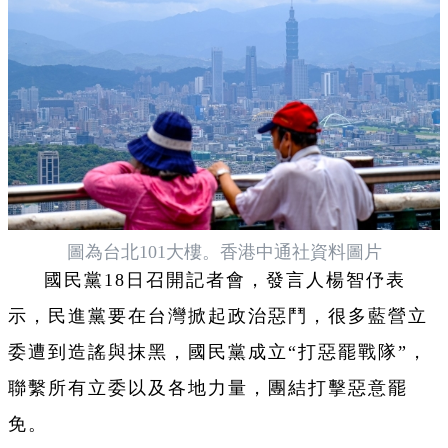
圖為台北101大樓。香港中通社資料圖片
國民黨18日召開記者會，發言人楊智伃表
示，民進黨要在台灣掀起政治惡鬥，很多藍營立
委遭到造謠與抹黑，國民黨成立“打惡罷戰隊”，
聯繫所有立委以及各地力量，團結打擊惡意罷
免。