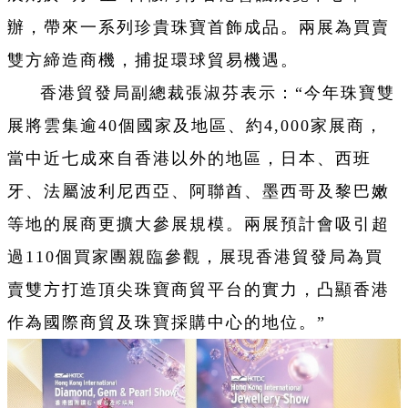
辦，帶來一系列珍貴珠寶首飾成品。兩展為買賣
雙方締造商機，捕捉環球貿易機遇。
香港貿發局副總裁張淑芬表示：“今年珠寶雙
展將雲集逾40個國家及地區、約4,000家展商，
當中近七成來自香港以外的地區，日本、西班
牙、法屬波利尼西亞、阿聯酋、墨西哥及黎巴嫩
等地的展商更擴大參展規模。兩展預計會吸引超
過110個買家團親臨參觀，展現香港貿發局為買
賣雙方打造頂尖珠寶商貿平台的實力，凸顯香港
作為國際商貿及珠寶採購中心的地位。”