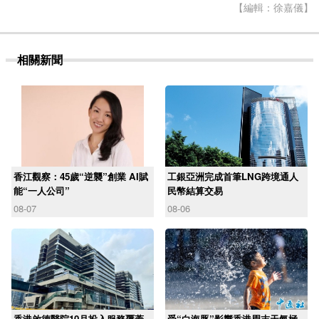
【編輯：徐嘉儀】
相關新聞
香江觀察：45歲“逆襲”創業 AI賦
工銀亞洲完成首筆LNG跨境通人
能“一人公司”
民幣結算交易
08-07
08-06
香港啟德醫院10月投入服務覆蓋
受“白海豚”影響香港周末天氣極