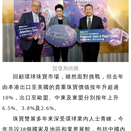
貿發局供圖
回顧環球珠寶市場，雖然面對挑戰，但去年
由本港出口至美國的貴重珠寶價值按年升超過
10%，出口至歐盟、中東及東盟分別按年上升
6.5%、3.8%及2.6%。
珠寶雙展多年來深受環球業內人士青睞，今
年共設38個國家及地區和業界展館，包括中國內