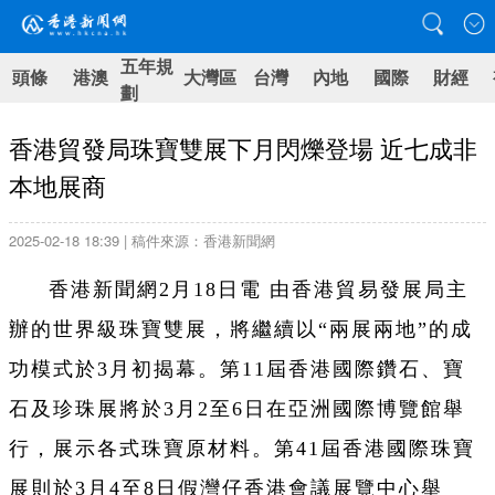
五年規
頭條
港澳
大灣區
台灣
內地
國際
財經
劃
香港貿發局珠寶雙展下月閃爍登場 近七成非
本地展商
2025-02-18 18:39 | 稿件來源：香港新聞網
香港新聞網2月18日電 由香港貿易發展局主
辦的世界級珠寶雙展，將繼續以“兩展兩地”的成
功模式於3月初揭幕。第11屆香港國際鑽石、寶
石及珍珠展將於3月2至6日在亞洲國際博覽館舉
行，展示各式珠寶原材料。第41屆香港國際珠寶
展則於3月4至8日假灣仔香港會議展覽中心舉