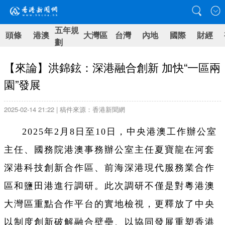
五年規
頭條
港澳
大灣區
台灣
內地
國際
財經
劃
【來論】洪錦鉉：深港融合創新 加快“一區兩
園”發展
2025-02-14 21:22 | 稿件來源：香港新聞網
2025年2月8日至10日，中央港澳工作辦公室
主任、國務院港澳事務辦公室主任夏寶龍在河套
深港科技創新合作區、前海深港現代服務業合作
區和鹽田港進行調研。此次調研不僅是對粵港澳
大灣區重點合作平台的實地檢視，更釋放了中央
以制度創新破解融合壁壘、以協同發展重塑香港