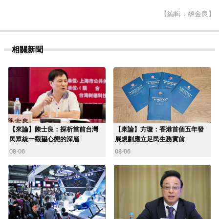
【編輯：黎金良】
相關新聞
【來論】陳士良：探析當前台灣
【來論】方璇：香港首個五年發
民眾統一觀望心態的深層
展規劃應立足民生務實前
08-06
08-06