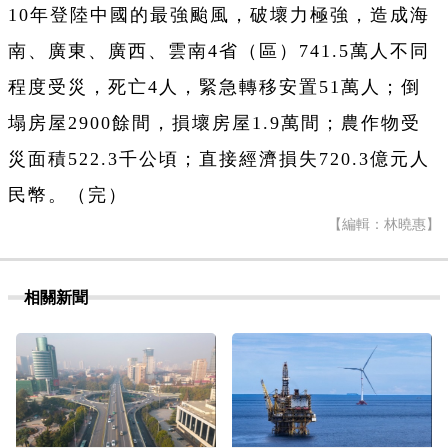
10年登陸中國的最強颱風，破壞力極強，造成海
南、廣東、廣西、雲南4省（區）741.5萬人不同
程度受災，死亡4人，緊急轉移安置51萬人；倒
塌房屋2900餘間，損壞房屋1.9萬間；農作物受
災面積522.3千公頃；直接經濟損失720.3億元人
民幣。（完）
【編輯：林曉惠】
相關新聞