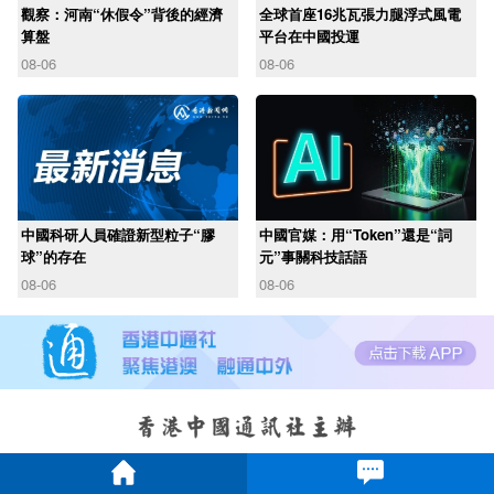
觀察：河南“休假令”背後的經濟
全球首座16兆瓦張力腿浮式風電
算盤
平台在中國投運
08-06
08-06
中國科研人員確證新型粒子“膠
中國官媒：用“Token”還是“詞
球”的存在
元”事關科技話語
08-06
08-06