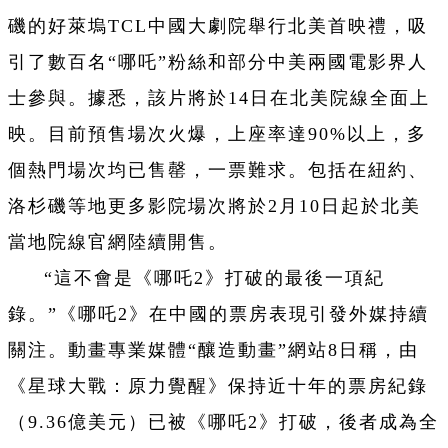
磯的好萊塢TCL中國大劇院舉行北美首映禮，吸
引了數百名“哪吒”粉絲和部分中美兩國電影界人
士參與。據悉，該片將於14日在北美院線全面上
映。目前預售場次火爆，上座率達90%以上，多
個熱門場次均已售罄，一票難求。包括在紐約、
洛杉磯等地更多影院場次將於2月10日起於北美
當地院線官網陸續開售。
“這不會是《哪吒2》打破的最後一項紀
錄。”《哪吒2》在中國的票房表現引發外媒持續
關注。動畫專業媒體“釀造動畫”網站8日稱，由
《星球大戰：原力覺醒》保持近十年的票房紀錄
（9.36億美元）已被《哪吒2》打破，後者成為全