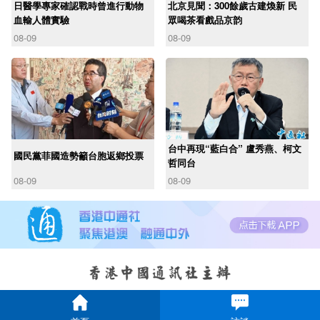
日醫學專家確認戰時曾進行動物
北京見聞：300餘歲古建煥新 民
血輸人體實驗
眾喝茶看戲品京韵
08-09
08-09
台中再現“藍白合” 盧秀燕、柯文
國民黨菲國造勢籲台胞返鄉投票
哲同台
08-09
08-09