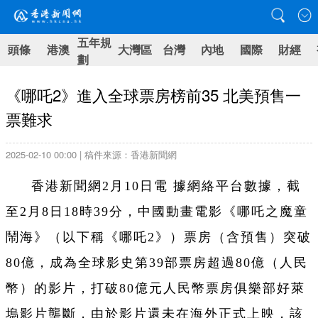
五年規
頭條
港澳
大灣區
台灣
內地
國際
財經
劃
《哪吒2》進入全球票房榜前35 北美預售一
票難求
2025-02-10 00:00 | 稿件來源：香港新聞網
香港新聞網2月10日電 據網絡平台數據，截
至2月8日18時39分，中國動畫電影《哪吒之魔童
鬧海》（以下稱《哪吒2》）票房（含預售）突破
80億，成為全球影史第39部票房超過80億（人民
幣）的影片，打破80億元人民幣票房俱樂部好萊
塢影片壟斷，由於影片還未在海外正式上映，該