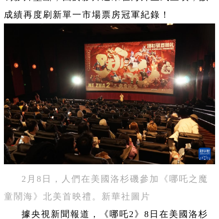
成績再度刷新單一市場票房冠軍紀錄！
2月8日，人們在美國洛杉磯參加《哪吒之魔
童鬧海》北美首映禮。新華社圖片
據央視新聞報道，《哪吒2》8日在美國洛杉