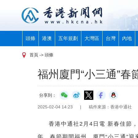
頭條
港澳
五年規劃
大灣區
台灣
內地
首頁
-> 頭條
福州廈門“小三通”春
分享到：
2025-02-04 14:23
|
稿件來源：香港中通社
香港中通社2月4日電 新春佳節，
年。春節期間福州、廈門“小三通”迎