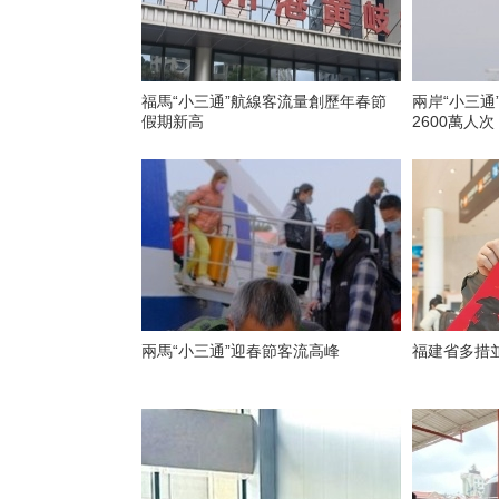
福馬“小三通”航線客流量創歷年春節
兩岸“小三通
假期新高
2600萬人次
兩馬“小三通”迎春節客流高峰
福建省多措