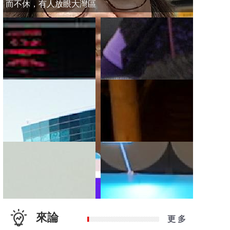
而不休，有人放眼大灣區
來論
更 多