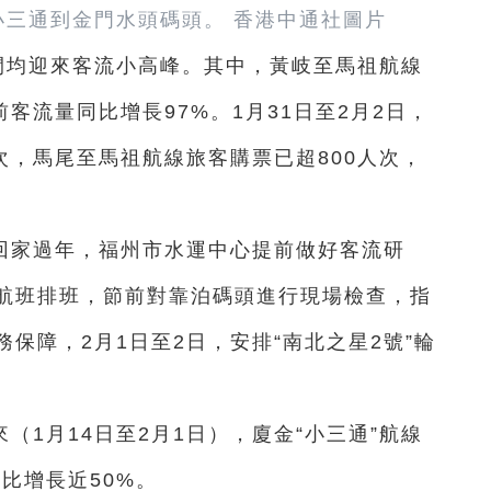
三通到金門水頭碼頭。 香港中通社圖片
間均迎來客流小高峰。其中，黃岐至馬祖航線
客流量同比增長97%。1月31日至2月2日，
次，馬尾至馬祖航線旅客購票已超800人次，
回家過年，福州市水運中心提前做好客流研
航班排班，節前對靠泊碼頭進行現場檢查，指
保障，2月1日至2日，安排“南北之星2號”輪
（1月14日至2月1日），廈金“小三通”航線
比增長近50%。