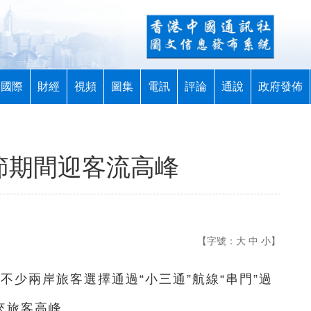
國際
財經
視頻
圖集
電訊
評論
通說
政府發佈
節期間迎客流高峰
【字號：
大
中
小
】
不少兩岸旅客選擇通過“小三通”航線“串門”過
來旅客高峰。