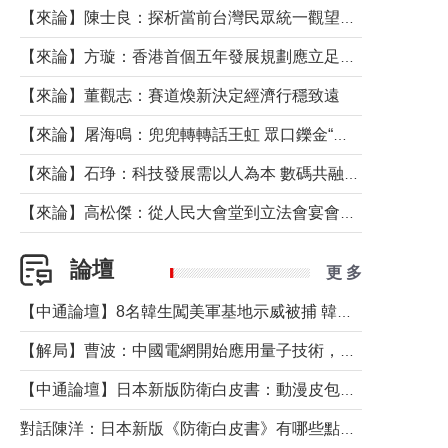
【來論】陳士良：探析當前台灣民眾統一觀望心態的深層成因
【來論】方璇：香港首個五年發展規劃應立足民生務實前行
【來論】董觀志：賽道煥新決定經濟行穩致遠
【來論】屠海鳴：兜兜轉轉話王虹 眾口鑠金“一邊倒”
【來論】石琤：科技發展需以人為本 數碼共融不應讓長者放棄傳統生活方式
【來論】高松傑：從人民大會堂到立法會宴會廳——香港管治新範式的完整拼圖
論壇
更 多
【中通論壇】8名韓生闖美軍基地示威被捕 韓國年輕人反美情緒從何而來？
【解局】曹波：中國電網開始應用量子技術，以後會不再停電嗎？
【中通論壇】日本新版防衛白皮書：動漫皮包藏不住軍國野心
對話陳洋：日本新版《防衛白皮書》有哪些點值得警惕？