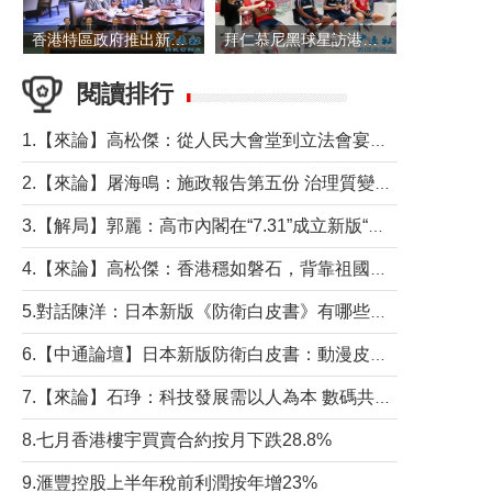
香港特區政府推出新一批銀色債券 每手1萬元保底息4.25厘
拜仁慕尼黑球星訪港 與球迷近距離互動
閱讀排行
1.【來論】高松傑：從人民大會堂到立法會宴會廳——香港管治新範式的完整拼圖
2.【來論】屠海鳴：施政報告第五份 治理質變脈絡清
3.【解局】郭麗：高市內閣在“7.31”成立新版“特高課”意欲何為？
4.【來論】高松傑：香港穩如磐石，背靠祖國才是真正的“終極護城河”
5.對話陳洋：日本新版《防衛白皮書》有哪些點值得警惕？
6.【中通論壇】日本新版防衛白皮書：動漫皮包藏不住軍國野心
7.【來論】石琤：科技發展需以人為本 數碼共融不應讓長者放棄傳統生活方式
8.七月香港樓宇買賣合約按月下跌28.8%
9.滙豐控股上半年稅前利潤按年增23%