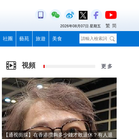
繁
简
2026年08月07日 星期五
社團
藝苑
旅遊
美食
視頻
更 多
【通視街採】在香港攢夠多少錢才敢退休？有人退