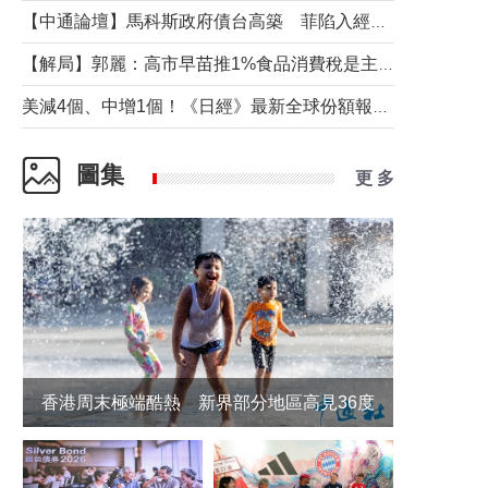
【中通論壇】馬科斯政府債台高築 菲陷入經濟困境與南海對抗惡循環？
【解局】郭麗：高市早苗推1%食品消費稅是主動作為還是被迫“飲鴆止渴”
美減4個、中增1個！《日經》最新全球份額報告透露了什麼？
圖集
更 多
香港周末極端酷熱 新界部分地區高見36度