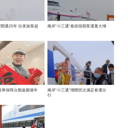
”開通25年 往來旅客超
兩岸“小三通”春節假期客運量大增
並舉保障台胞返鄉過年
兩岸“小三通”增開班次滿足春運出
行