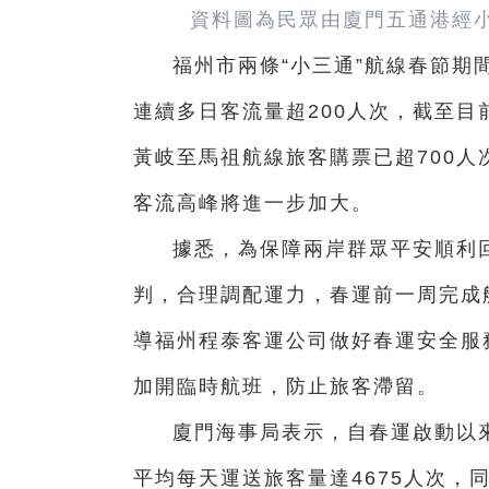
資料圖為民眾由廈門五通港經小
福州市兩條“小三通”航線春節期
連續多日客流量超200人次，截至目前
黃岐至馬祖航線旅客購票已超700人
客流高峰將進一步加大。
據悉，為保障兩岸群眾平安順利
判，合理調配運力，春運前一周完成
導福州程泰客運公司做好春運安全服務
加開臨時航班，防止旅客滯留。
廈門海事局表示，自春運啟動以來
平均每天運送旅客量達4675人次，同