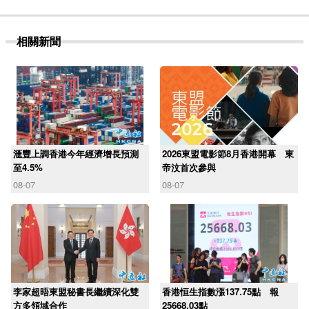
相關新聞
滙豐上調香港今年經濟增長預測
2026東盟電影節8月香港開幕 東
至4.5%
帝汶首次參與
08-07
08-07
李家超晤東盟秘書長繼續深化雙
香港恒生指數漲137.75點 報
方多領域合作
25668.03點