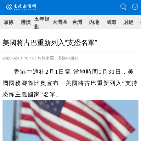
五年規
頭條
港澳
大灣區
台灣
內地
國際
財經
劃
美國將古巴重新列入“支恐名單”
2025-02-01 16:15 | 稿件來源：香港中通社
香港中通社2月1日電 當地時間1月31日，美
國國務卿魯比奧宣布，美國將古巴重新列入“支持
恐怖主義國家”名單。