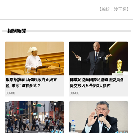
【編輯：淩玉輝】
相關新聞
敏昂萊訪泰 緬甸現政府距與東
挪威足協向國際足聯道德委員會
盟“破冰”還有多遠？
提交涉因凡蒂諾3大指控
08-08
08-08