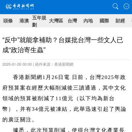
五年規
頭條
港澳
大灣區
台灣
內地
國際
財經
劃
“反中”就能拿補助？台媒批台灣一些文人已
成“政治寄生蟲”
2025-01-26 00:00 | 稿件來源：香港新聞網
香港新聞網1月26日電 日前，台灣2025年政
府預算案在經歷大幅削減後三讀通過，其中文化
領域的預算被削減了11億元（以下均為新台
幣），并有34億元被凍結，此舉迅速引起了輿論
的廣泛關注。
據悉，此次預算削減，使得台灣文化產業長