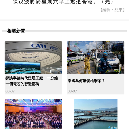
陳茂波將於星期六早上返抵香港。（完）
【編輯：紀東】
相關新聞
探訪寧德時代燈塔工廠 一分鐘
泰國為何屢發槍擊案？
一個電芯的智造密碼
08-07
08-07