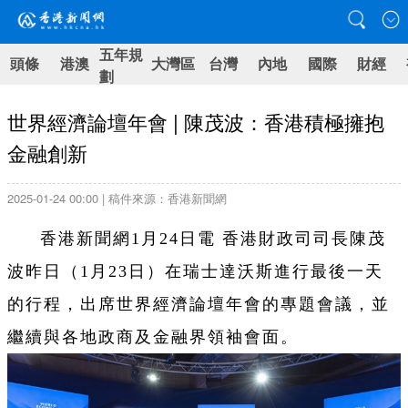
五年規
頭條
港澳
大灣區
台灣
內地
國際
財經
劃
世界經濟論壇年會 | 陳茂波：香港積極擁抱
金融創新
2025-01-24 00:00 | 稿件來源：香港新聞網
香港新聞網1月24日電 香港財政司司長陳茂
波昨日（1月23日）在瑞士達沃斯進行最後一天
的行程，出席世界經濟論壇年會的專題會議，並
繼續與各地政商及金融界領袖會面。