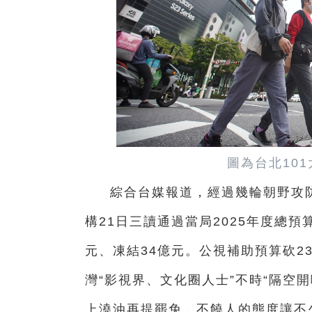
圖為台北10
綜合台媒報道，經過幾輪朝野攻防和
構21日三讀通過當局2025年度總
元、凍結34億元。公視補助預算砍23
灣“影視界、文化圈人士”不時“隔空
上澆油再提罷免，不饒人的態度讓不