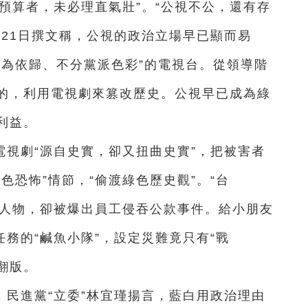
預算者，未必理直氣壯”。“公視不公，還有存
中21日撰文稱，公視的政治立場早已顯而易
益為依歸、不分黨派色彩”的電視台。從領導階
的，利用電視劇來篡改歷史。公視早已成為綠
利益。
視劇“源自史實，卻又扭曲史實”，把被害者
色恐怖”情節，“偷渡綠色歷史觀”。“台
治人物，卻被爆出員工侵吞公款事件。給小朋友
任務的“鹹魚小隊”，設定災難竟只有“戰
”翻版。
民進黨“立委”林宜瑾揚言，藍白用政治理由