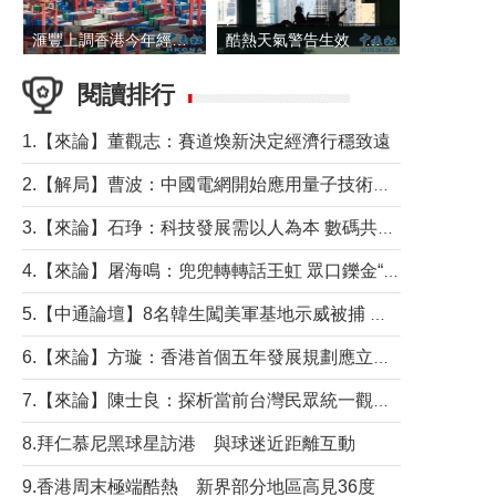
滙豐上調香港今年經濟增長預測至4.5%
酷熱天氣警告生效 本港高溫持續至下周
閱讀排行
1.【來論】董觀志：賽道煥新決定經濟行穩致遠
2.【解局】曹波：中國電網開始應用量子技術，以後會不再停電嗎？
3.【來論】石琤：科技發展需以人為本 數碼共融不應讓長者放棄傳統生活方式
4.【來論】屠海鳴：兜兜轉轉話王虹 眾口鑠金“一邊倒”
5.【中通論壇】8名韓生闖美軍基地示威被捕 韓國年輕人反美情緒從何而來？
6.【來論】方璇：香港首個五年發展規劃應立足民生務實前行
7.【來論】陳士良：探析當前台灣民眾統一觀望心態的深層成因
8.拜仁慕尼黑球星訪港 與球迷近距離互動
9.香港周末極端酷熱 新界部分地區高見36度