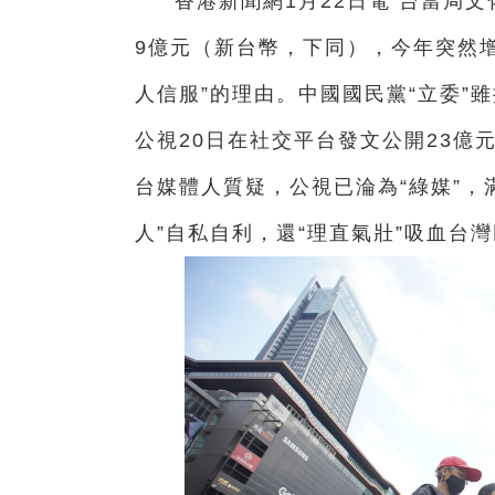
香港新聞網1月22日電 台當局
9億元（新台幣，下同），今年突然增
人信服”的理由。中國國民黨“立委”雖
公視20日在社交平台發文公開23億
台媒體人質疑，公視已淪為“綠媒”，
人”自私自利，還“理直氣壯”吸血台