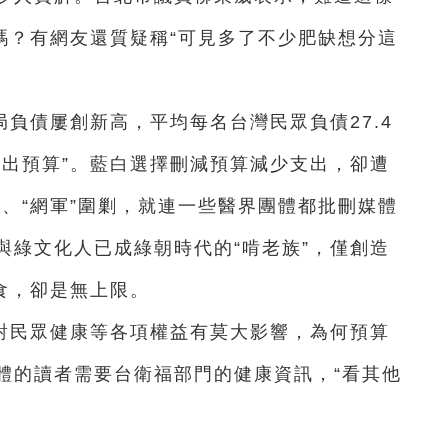
嗎？有網友還質疑稱“可見多了不少肥缺想分這
負債屢創新高，平均每名台灣民眾負債27.4
歲出預算”。藍白選擇刪減預算減少支出，卻遭
編”、“網軍”圍剿，就連一些醫界團體都批刪媒體
與綠文化人已成綠朝時代的“啃老族”，僅創造
食，卻是無上限。
對民眾健康等各項權益有莫大影響，為何預算
體的讀者需要台衛福部門的健康資訊，“看其他