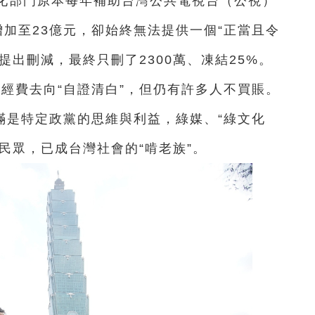
文化部門原本每年補助
台灣公共電視台（公視）
加至23億元，卻始終無法提供一個“正當且令
提出刪減，最終只刪了2300萬、凍結25%。
元經費去向“自證清白”，但仍有許多人不買賬。
滿是特定政黨的思維與利益，綠媒、“綠文化
灣民眾，已成台灣社會的“啃老族”。