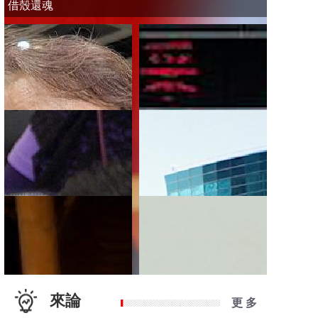
借殼還魂
來論
更 多