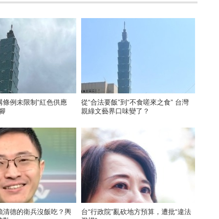
購條例未限制“紅色供應
從“合法要飯”到“不食嗟來之食” 台灣
腳
親綠文藝界口味變了？
賴清德的衛兵沒飯吃？輿
台“行政院”亂砍地方預算，遭批“違法