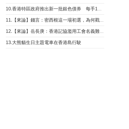
10.香港特區政府推出新一批銀色債券 每手1萬元保底息4.25厘
11.【來論】錢言：密西根這一場初選，為何戳中了兩黨最痛的神經？
12.【來論】岳長庚：香港記協濫用工會名義難逃法律制裁
13.大熊貓生日主題電車在香港島行駛