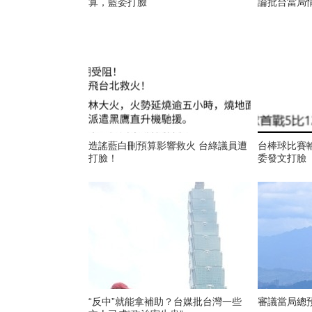
算，藍委打臉
論批台當局
造謠藍白刪預算影響救火 台綠議員遭
台棒球比賽
打臉！
委發文打臉
“反中”就能拿補助？台媒批台灣一些
審議當局總