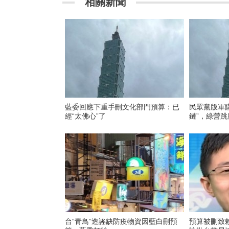
相關新聞
藍委回應下重手刪文化部門預算：已
民眾黨版軍
經“太佛心”了
鏈”，綠營跳
台“青鳥”造謠缺防疫物資因藍白刪預
預算被刪致