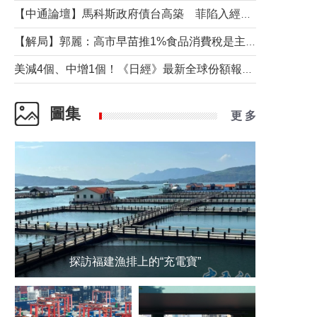
【中通論壇】馬科斯政府債台高築 菲陷入經濟困境與南海對抗惡循環？
【解局】郭麗：高市早苗推1%食品消費稅是主動作為還是被迫“飲鴆止渴”
美減4個、中增1個！《日經》最新全球份額報告透露了什麼？
圖集
更 多
探訪福建漁排上的“充電寶”