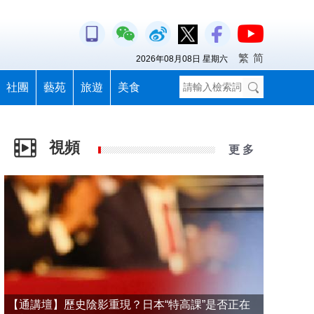
繁
简
2026年08月08日 星期六
社團
藝苑
旅遊
美食
視頻
更 多
【通講壇】歷史陰影重現？日本“特高課”是否正在