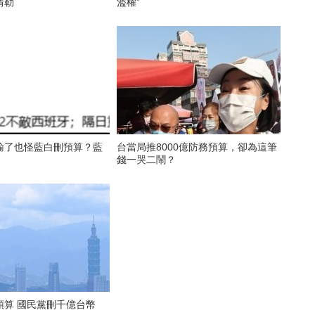
情勒
濫權”
輸了也怪藍白刪預算？藍
台當局推8000億防務預算，卻為這筆
錢一哭二鬧？
預算 國民黨刪千億台幣