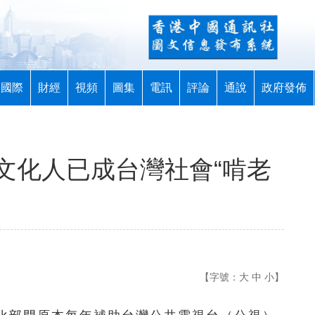
國際
財經
視頻
圖集
電訊
評論
通說
政府發佈
文化人已成台灣社會“啃老
【字號：
大
中
小
】