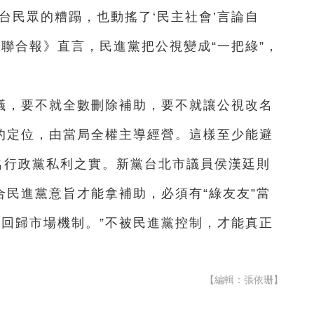
全台民眾的糟蹋，也動搖了‘民主社會’言論自
聯合報》直言，民進黨把公視變成“一把綠”，
議，要不就全數刪除補助，要不就讓公視改名
舌的定位，由當局全權主導經營。這樣至少能避
之名行政黨私利之實。新黨台北市議員侯漢廷則
合民進黨意旨才能拿補助，必須有“綠友友”當
，回歸市場機制。”不被民進黨控制，才能真正
【編輯：張依珊】