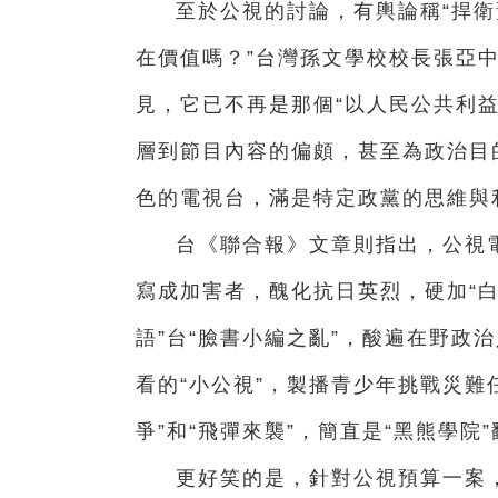
至於公視的討論，有輿論稱“捍衛
在價值嗎？”台灣孫文學校校長張亞
見，它已不再是那個“以人民公共利
層到節目內容的偏頗，甚至為政治目
色的電視台，滿是特定政黨的思維與
台《聯合報》文章則指出，公視電
寫成加害者，醜化抗日英烈，硬加“白
語”台“臉書小編之亂”，酸遍在野政
看的“小公視”，製播青少年挑戰災難
爭”和“飛彈來襲”，簡直是“黑熊學院
更好笑的是，針對公視預算一案，