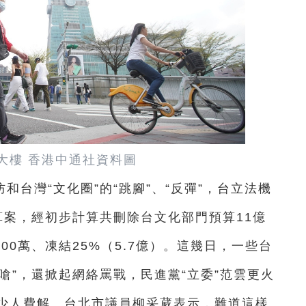
1大樓 香港中通社資料圖
台灣“文化圈”的“跳腳”、“反彈”，台立法機
預算案，經初步計算共刪除台文化部門預算11億
00萬、凍結25%（5.7億）。這幾日，一些台
開嗆”，還掀起網絡罵戰，民進黨“立委”范雲更火
少人費解。台北市議員柳采葳表示，難道這樣