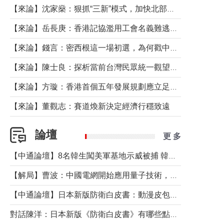
【來論】沈家燊：狠抓“三新”模式，加快北部都會區建設
【來論】岳長庚：香港記協濫用工會名義難逃法律制裁
【來論】錢言：密西根這一場初選，為何戳中了兩黨最痛的神經？
【來論】陳士良：探析當前台灣民眾統一觀望心態的深層成因
【來論】方璇：香港首個五年發展規劃應立足民生務實前行
【來論】董觀志：賽道煥新決定經濟行穩致遠
論壇
更 多
【中通論壇】8名韓生闖美軍基地示威被捕 韓國年輕人反美情緒從何而來？
【解局】曹波：中國電網開始應用量子技術，以後會不再停電嗎？
【中通論壇】日本新版防衛白皮書：動漫皮包藏不住軍國野心
對話陳洋：日本新版《防衛白皮書》有哪些點值得警惕？