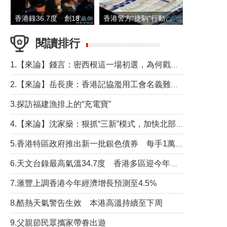
香港錄36.7度 創1884年有紀錄以來最高溫
香港警方“捷駒”行動拘147人 涉洗黑錢逾6億元
閱讀排行
1.【來論】錢言：密西根這一場初選，為何戳中了兩黨最痛的神經？
2.【來論】岳長庚：香港記協濫用工會名義難逃法律制裁
3.探訪福建漁排上的“充電寶”
4.【來論】沈家燊：狠抓“三新”模式，加快北部都會區建設
5.香港特區政府推出新一批銀色債券 每手1萬元保底息4.25厘
6.天文台錄最高氣溫34.7度 香港多區迎今年最熱一天
7.滙豐上調香港今年經濟增長預測至4.5%
8.酷熱天氣警告生效 本港高溫持續至下周
9.父親節民眾攜家帶眷出遊