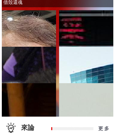
借殼還魂
來論
更 多