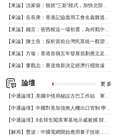
【來論】沈家燊：狠抓“三新”模式，加快北部都會區建設
【來論】岳長庚：香港記協濫用工會名義難逃法律制裁
【來論】錢言：密西根這一場初選，為何戳中了兩黨最痛的神經？
【來論】陳士良：探析當前台灣民眾統一觀望心態的深層成因
【來論】方璇：香港首個五年發展規劃應立足民生務實前行
【來論】董觀志：賽道煥新決定經濟行穩致遠
論壇
更 多
【中通論壇】美國中情局秘設古巴工作組 軍事行動箭在弦上？
【中通論壇】中國對美加強無人機出口管制 學者：貿易與安全考量兼有
【中通論壇】8名韓生闖美軍基地示威被捕 韓國年輕人反美情緒從何而來？
【解局】曹波：中國電網開始應用量子技術，以後會不再停電嗎？