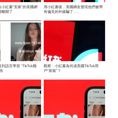
小紅書“安家”的美國網
用小紅書後，美國網友發現他們被帶
得離開了
有偏見的外媒騙了…..
語言學習 “TikTok難
觀察：小紅書為何成美國TikTok用
熱
戶“新寵”？