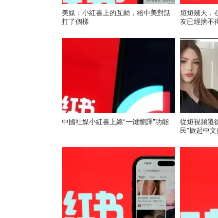
美媒：小紅書上的互動，給中美對話
短短幾天，在
打了個樣
友已經捨不
中國社媒小紅書上線“一鍵翻譯”功能
從短視頻遷徙到
民”掀起中文