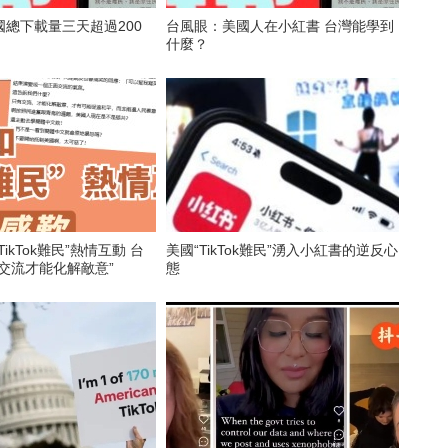
總下載量三天超過200
台風眼：美國人在小紅書 台灣能學到
什麼？
ikTok難民”熱情互動 台
美國“TikTok難民”湧入小紅書的逆反心
交流才能化解敵意”
態