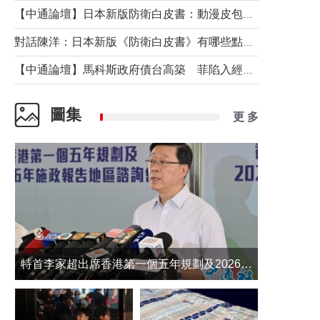
【中通論壇】日本新版防衛白皮書：動漫皮包藏不住軍國野心
對話陳洋：日本新版《防衛白皮書》有哪些點值得警惕？
【中通論壇】馬科斯政府債台高築 菲陷入經濟困境與南海對抗惡循環？
圖集
更 多
​特首李家超出席香港第一個五年規劃及2026年《施政報告》地區諮詢會