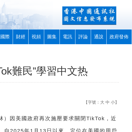
國際
財經
視頻
圖集
電訊
評論
通說
政府發佈
Tok難民”學習中文热
【字號：
大
中
小
】
林
）
因美國政府再次施壓要求關閉TikTok，近
自2025年1月13日以來，定位在美國的用戶