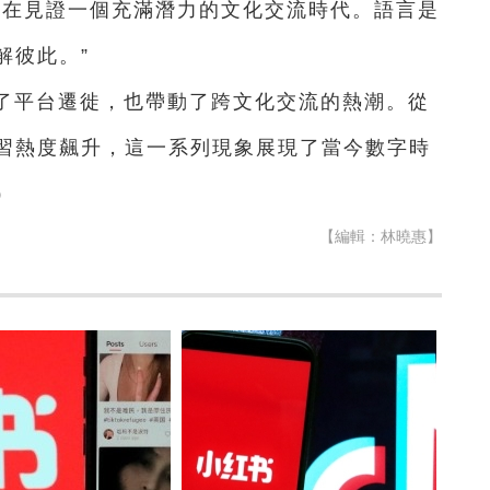
正在見證一個充滿潛力的文化交流時代。語言是
解彼此。”
引發了平台遷徙，也帶動了跨文化交流的熱潮。從
習熱度飆升，這一系列現象展現了當今數字時
）
【編輯：林曉惠】