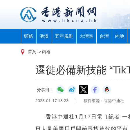
頭條
港澳
五年規劃
大灣區
台灣
內地
首頁
-> 內地
遷徙必備新技能 “Tik
分享到：
2025-01-17 18:23
|
稿件來源：香港中通社
香港中通社1月17日電（
記者 一
日大量美國用戶開始尋找替代的平台。