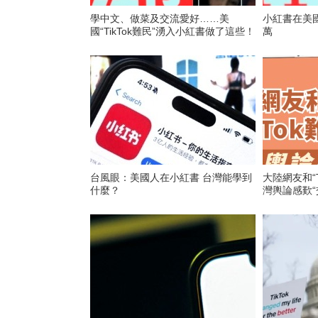
學中文、做菜及交流愛好……美
小紅書在美國
國“TikTok難民”湧入小紅書做了這些！
萬
台風眼：美國人在小紅書 台灣能學到
大陸網友和“T
什麼？
灣輿論感歎“