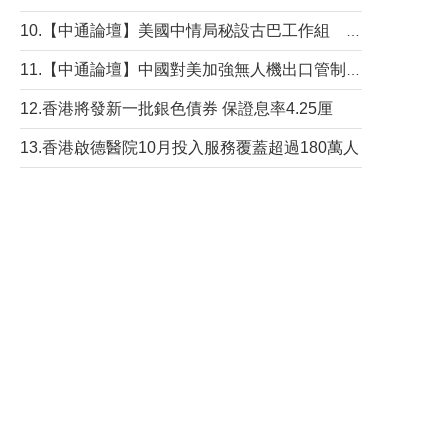
10.【中通論壇】美國中情局秘設古巴工作組 軍事行動箭在弦上？
11.【中通論壇】中國對美加強無人機出口管制 學者：貿易與安全考量兼有
12.香港將發新一批銀色債券 保證息率4.25厘
13.香港啟德醫院10月投入服務覆蓋超過180萬人