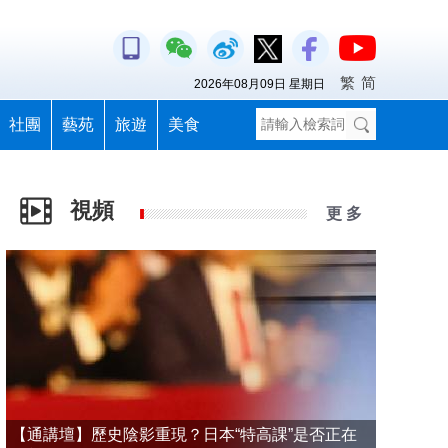
繁
简
2026年08月09日 星期日
社團
藝苑
旅遊
美食
視頻
更 多
【通講壇】歷史陰影重現？日本“特高課”是否正在