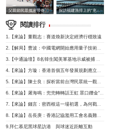
父親節民眾攜家帶眷出遊
探訪福建漁排上的“充電寶”
閱讀排行
1.【來論】董觀志：賽道煥新決定經濟行穩致遠
2.【解局】曹波：中國電網開始應用量子技術，以後會不再停電嗎？
3.【中通論壇】8名韓生闖美軍基地示威被捕 韓國年輕人反美情緒從何而來？
4.【來論】方璇：香港首個五年發展規劃應立足民生務實前行
5.【來論】陳士良：探析當前台灣民眾統一觀望心態的深層成因
6.【來論】屠海鳴：兜兜轉轉話王虹 眾口鑠金“一邊倒”
7.【來論】錢言：密西根這一場初選，為何戳中了兩黨最痛的神經？
8.【來論】岳長庚：香港記協濫用工會名義難逃法律制裁
9.拜仁慕尼黑球星訪港 與球迷近距離互動