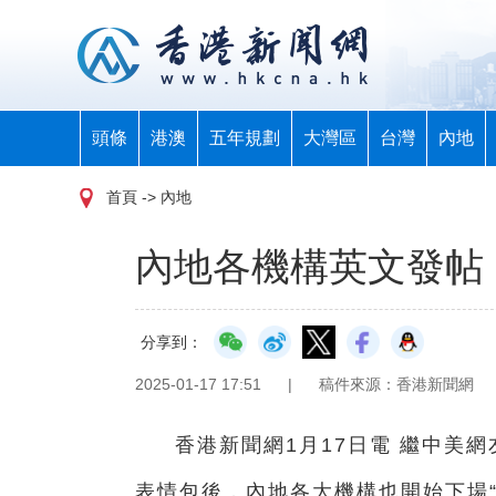
頭條
港澳
五年規劃
大灣區
台灣
內地
首頁
-> 內地
內地各機構英文發帖，花
分享到：
2025-01-17 17:51
|
稿件來源：香港新聞網
香港新聞網1月17日電 繼中美
表情包後，內地各大機構也開始下場“整