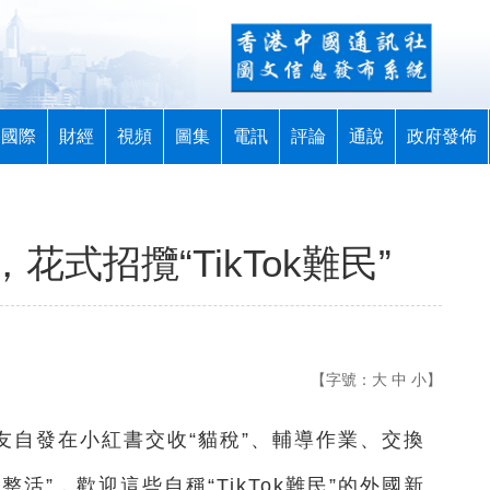
國際
財經
視頻
圖集
電訊
評論
通說
政府發佈
式招攬“TikTok難民”
【字號：
大
中
小
】
網友自發在小紅書交收“貓稅”、輔導作業、交換
活”，歡迎這些自稱“TikTok難民”的外國新