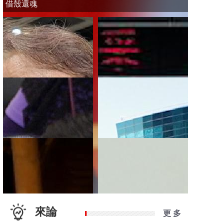
借殼還魂
來論
更 多