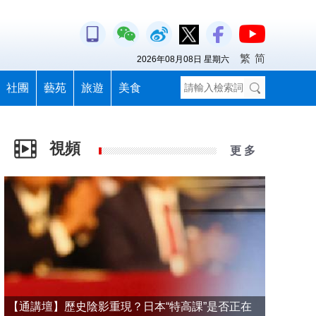
繁
简
2026年08月08日 星期六
社團
藝苑
旅遊
美食
視頻
更 多
【通講壇】歷史陰影重現？日本“特高課”是否正在