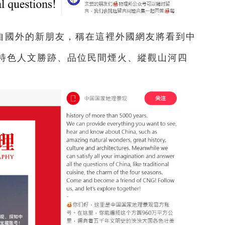
自國外的新朋友，稱在這裡外國網友將看到中
特色人文勝跡、品位民間煙火、縱觀山河四