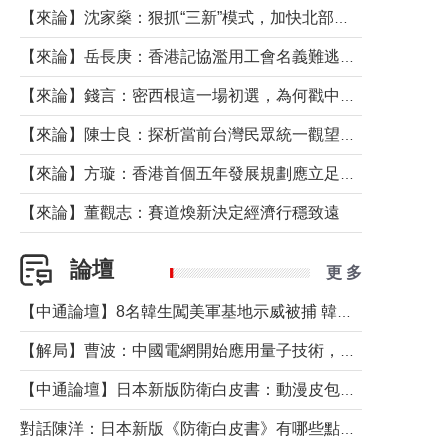
【來論】沈家燊：狠抓“三新”模式，加快北部都會區建設
【來論】岳長庚：香港記協濫用工會名義難逃法律制裁
【來論】錢言：密西根這一場初選，為何戳中了兩黨最痛的神經？
【來論】陳士良：探析當前台灣民眾統一觀望心態的深層成因
【來論】方璇：香港首個五年發展規劃應立足民生務實前行
【來論】董觀志：賽道煥新決定經濟行穩致遠
論壇
更 多
【中通論壇】8名韓生闖美軍基地示威被捕 韓國年輕人反美情緒從何而來？
【解局】曹波：中國電網開始應用量子技術，以後會不再停電嗎？
【中通論壇】日本新版防衛白皮書：動漫皮包藏不住軍國野心
對話陳洋：日本新版《防衛白皮書》有哪些點值得警惕？