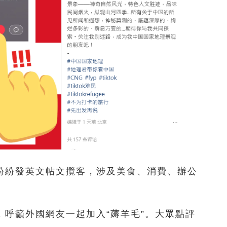
紛紛發英文帖文攬客，涉及美食、消費、辦公
呼籲外國網友一起加入“薅羊毛”。大眾點評