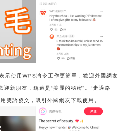
表示使用WPS將令工作更簡單，歡迎外國網友
迎新朋友，稱這是“美麗的秘密”。“走過路
寶用雙語發文，吸引外國網友下載使用。