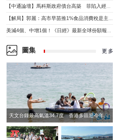
【中通論壇】馬科斯政府債台高築 菲陷入經濟困境與南海對抗惡循環？
【解局】郭麗：高市早苗推1%食品消費稅是主動作為還是被迫“飲鴆止渴”
美減4個、中增1個！《日經》最新全球份額報告透露了什麼？
圖集
更 多
天文台錄最高氣溫34.7度 香港多區迎今年最熱一天