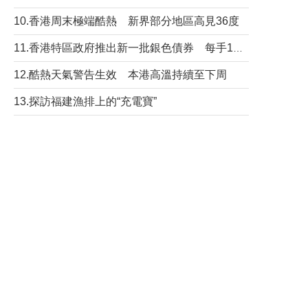
10.香港周末極端酷熱 新界部分地區高見36度
11.香港特區政府推出新一批銀色債券 每手1萬元保底息4.25厘
12.酷熱天氣警告生效 本港高溫持續至下周
13.探訪福建漁排上的“充電寶”