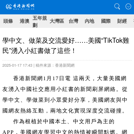
五年規
頭條
港澳
大灣區
台灣
內地
國際
財經
劃
學中文、做菜及交流愛好……美國“TikTok難
民”湧入小紅書做了這些！
2025-01-17 17:43 | 稿件來源：香港新聞網
香港新聞網1月17日電 這兩天，大量美國網
友湧入中國社交應用小紅書的新聞刷屏網絡。從
學中文、學做菜到小眾愛好分享，美國網友與中
國網友熱絡互動，兩地文化實現深度交流碰撞。
作為根植於中國本土、中文用戶為主的
APP，美國網友學習中文的熱情被瞬間點燃。網