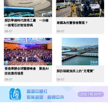
探訪寧德時代燈塔工廠 一分鐘
泰國為何屢發槍擊案？
一個電芯的智造密碼
08-07
08-07
香港舉辦全球醫療峰會 聚焦AI
探訪福建漁排上的“充電寶”
技術應用場景
08-07
08-07