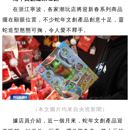
在浙江寧波，各家潮玩店將迎新春系列商品
擺在顯眼位置，不少蛇年文創產品創意十足，靈
蛇造型憨態可掬，令人愛不釋手。
（本文圖片均來自央視新聞）
據店員介紹，近一個月來，蛇年文創產品迎