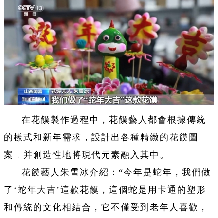
在花饃製作過程中，花饃藝人都會根據傳統
的樣式和新年需求，設計出各種精緻的花饃圖
案，并創造性地將現代元素融入其中。
花饃藝人朱雪冰介紹：“今年是蛇年，我們做
了‘蛇年大吉’
這款花饃，這個蛇是用卡通的塑形
和傳統的文化相結合，它不僅受到老年人喜歡，