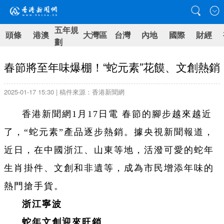
五年規
頭條
港澳
大灣區
台灣
內地
國際
財經
劃
春節將至年味爆棚！“蛇元素”花饃、文創熱銷
2025-01-17 15:30 | 稿件來源：香港新聞網
香港新聞網1月17日電 春節的腳步越來越近
了，“蛇元素”產品逐步熱銷。據央視新聞報道，
近日，在中國浙江、山東等地，活潑可愛的蛇年
生肖掛件、文創和非遺等，成為市民增添年味的
熱門搶手貨。
浙江寧波
蛇年文創迎來旺銷