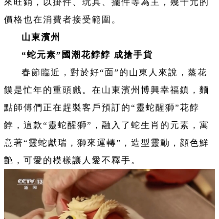
來旺銷，以掛件、玩具、擺件等為主，幾十元的
價格也在消費者接受範圍。
山東濱州
“蛇元素”國潮花餑餑 成搶手貨
春節臨近，對於好“面”的山東人來說，蒸花
饃是忙年的重頭戲。在山東濱州博興幸福鎮，麵
點師傅們正在趕製客戶預訂的“靈蛇醒獅”花餑
餑，這款“靈蛇醒獅”，融入了蛇生肖的元素，寓
意著“靈蛇獻瑞，獅來運轉”，造型靈動，顔色鮮
艶，可愛的模樣讓人愛不釋手。