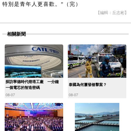
特別是青年人更喜歡。”
（完）
【編輯：丘志彬】
相關新聞
探訪寧德時代燈塔工廠 一分鐘
泰國為何屢發槍擊案？
一個電芯的智造密碼
08-07
08-07