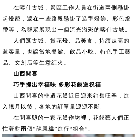
在喀什古城，景區工作人員在街道兩側懸掛
起燈籠，還在一些路段懸掛了造型燈飾、彩色燈
帶等，為群眾展現出一個流光溢彩的喀什古城。
人們逛古城、賞花燈、品美食，持續走高的
遊客量，也讓當地餐館、飲品小吃、特色手工藝
品、文創店等生意紅火。
山西聞喜
巧手捏出幸福味 多彩花饃送祝福
山西聞喜的非遺花饃近日迎來銷售旺季，進
入臘月以後，各地的訂單量源源不斷。
在聞喜縣的一家花饃作坊裡，花饃藝人們正
忙著對兩個“龍鳳糕”進行“組合”。