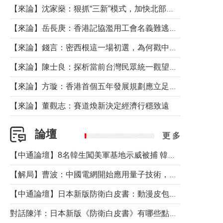
【來論】沈家燊：狠抓“三新”模式，加快北部都會區建設
【來論】岳長庚：香港記協濫用工會名義難逃法律制裁
【來論】錢言：密西根這一場初選，為何戳中了兩黨最痛的神經？
【來論】陳士良：探析當前台灣民眾統一觀望心態的深層成因
【來論】方璇：香港首個五年發展規劃應立足民生務實前行
【來論】董觀志：賽道煥新決定經濟行穩致遠
論壇
更 多
【中通論壇】8名韓生闖美軍基地示威被捕 韓國年輕人反美情緒從何而來？
【解局】曹波：中國電網開始應用量子技術，以後會不再停電嗎？
【中通論壇】日本新版防衛白皮書：動漫皮包藏不住軍國野心
對話陳洋：日本新版《防衛白皮書》有哪些點值得警惕？