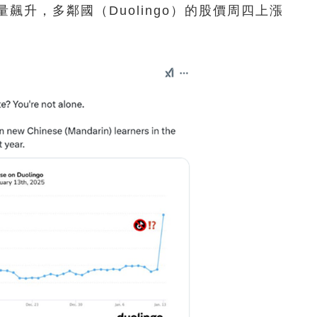
飆升，多鄰國（Duolingo）的股價周四上漲