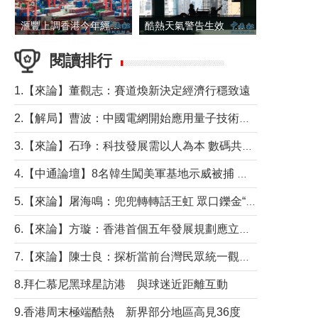
滙豐上調香港今年經濟增長預測至4.5%
酷熱天氣警告生效 本港高溫持續至下周
閱讀排行
1.【來論】董觀志：賽道煥新決定經濟行穩致遠
2.【解局】曹波：中國電網開始應用量子技術，以後會不再停電嗎？
3.【來論】石琤：科技發展需以人為本 數碼共融不應讓長者放棄傳統生活方式
4.【中通論壇】8名韓生闖美軍基地示威被捕 韓國年輕人反美情緒從何而來？
5.【來論】屠海鳴：兜兜轉轉話王虹 眾口鑠金“一邊倒”
6.【來論】方璇：香港首個五年發展規劃應立足民生務實前行
7.【來論】陳士良：探析當前台灣民眾統一觀望心態的深層成因
8.拜仁慕尼黑球星訪港 與球迷近距離互動
9.香港周末極端酷熱 新界部分地區高見36度