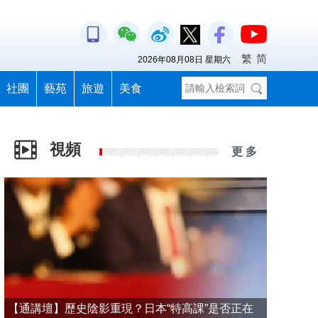
繁
简
2026年08月08日 星期六
社團
藝苑
旅遊
美食
視頻
更 多
【通講壇】歷史陰影重現？日本“特高課”是否正在