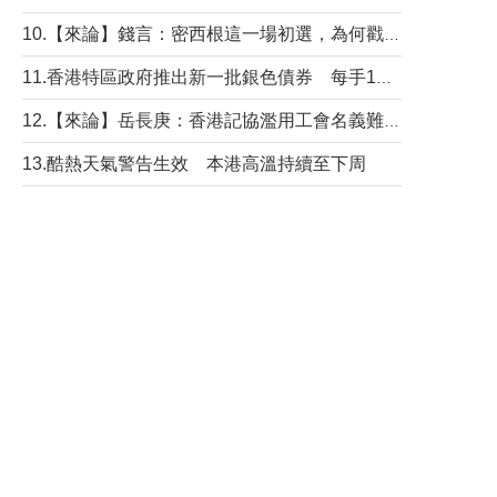
10.【來論】錢言：密西根這一場初選，為何戳中了兩黨最痛的神經？
11.香港特區政府推出新一批銀色債券 每手1萬元保底息4.25厘
12.【來論】岳長庚：香港記協濫用工會名義難逃法律制裁
13.酷熱天氣警告生效 本港高溫持續至下周