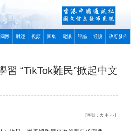
國際
財經
視頻
圖集
電訊
評論
通說
政府發佈
 “TikTok難民”掀起中文
【字號：
大
中
小
】