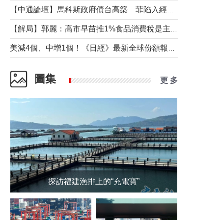
【中通論壇】馬科斯政府債台高築 菲陷入經濟困境與南海對抗惡循環？
【解局】郭麗：高市早苗推1%食品消費稅是主動作為還是被迫“飲鴆止渴”
美減4個、中增1個！《日經》最新全球份額報告透露了什麼？
圖集
更 多
探訪福建漁排上的“充電寶”