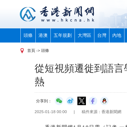
頭條
港澳
五年規劃
大灣區
台灣
內地
首頁
-> 頭條
從短視頻遷徙到語言學習
熱
分享到：
2025-01-18 00:00
|
稿件來源：香港新聞網