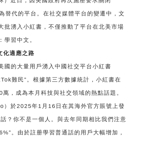
一林）近日，因美國政府再次施壓要求關閉
作為替代的平台。
在社交媒體平台的變遷中，文
大批湧入小紅書，不僅推動了平台在北美市場
：學習中文。
文化適應之路
位在美國的大量用戶湧入中國社交平台小紅書
為“TikTok難民”。根據第三方數據統計，小紅書在
00萬，成為本月科技與社交領域的熱點話題。
ngo）於2025年1月16日在其海外官方賬號上發
通話？你不是一個人。與去年同期相比我們注意
6%”。
由於註册學習普通話的用戶大幅增加，