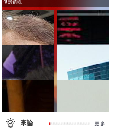
借殼還魂
來論
更 多