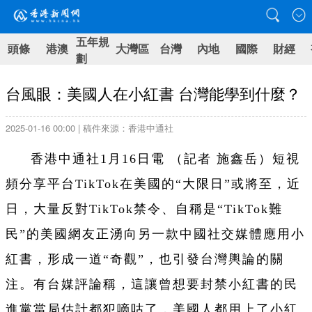
五年規
頭條
港澳
大灣區
台灣
內地
國際
財經
劃
台風眼：美國人在小紅書 台灣能學到什麼？
2025-01-16 00:00 | 稿件來源：香港中通社
香港中通社1月16日電 （
記者 施鑫岳
）
短視
頻分享平台TikTok在美國的“大限日”或將至，近
日，大量反對TikTok禁令、自稱是“TikTok難
民”的美國網友正湧向另一款中國社交媒體應用小
紅書，形成一道“奇觀”，也引發台灣輿論的關
注。有台媒評論稱，這讓曾想要封禁小紅書的民
進黨當局估計都犯嘀咕了，美國人都用上了小紅