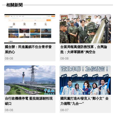
相關新聞
國台辦：民進黨鎖不住台青求發
台當局報萬億防務預算，台輿論
展的心
批：大肆軍購將“掏空台
08-08
08-08
台行政機構停電 藍批能源韌性現
國民黨打造AI發言人“鄭小文” 全
破口
力備戰“九合一”
08-08
08-07