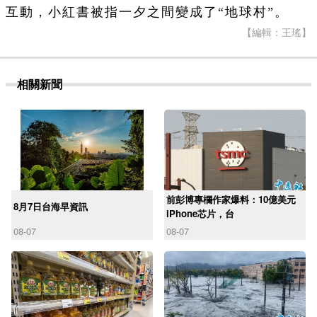
互動，小紅書被指一夕之間變成了“地球村”。
【編輯：王瑤】
相關新聞
前彭博專欄作家爆料：10億美元
8月7日台海早資訊
iPhone芯片，台
08-07
08-07