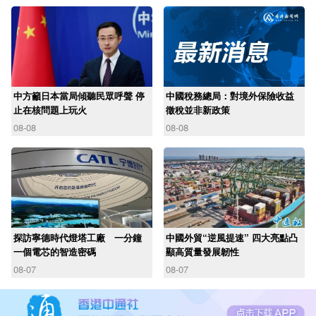
中方籲日本當局傾聽民眾呼聲 停
中國稅務總局：對境外保險收益
止在核問題上玩火
徵稅並非新政策
08-08
08-08
探訪寧德時代燈塔工廠 一分鐘
中國外貿“逆風提速” 四大亮點凸
一個電芯的智造密碼
顯高質量發展韌性
08-07
08-07