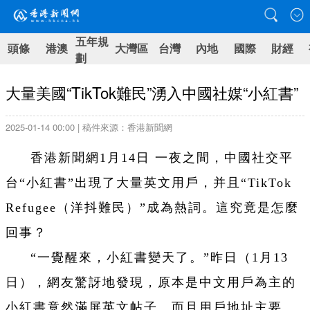
五年規
頭條
港澳
大灣區
台灣
內地
國際
財經
劃
大量美國“TikTok難民”湧入中國社媒“小紅書”
2025-01-14 00:00 | 稿件來源：香港新聞網
香港新聞網1月14日 一夜之間，中國社交平
台“小紅書”出現了大量英文用戶，并且“TikTok
Refugee（洋抖難民）”成為熱詞。這究竟是怎麼
回事？
“一覺醒來，小紅書變天了。”昨日（1月13
日），網友驚訝地發現，原本是中文用戶為主的
小紅書竟然滿屏英文帖子。而且用戶地址主要