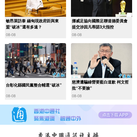
敏昂萊訪泰 緬甸現政府距與東
挪威足協向國際足聯道德委員會
盟“破冰”還有多遠？
提交涉因凡蒂諾3大指控
08-08
08-08
慈濟遭騙綠營要藍白道歉 柯文哲
台彰化縣國民黨整合輔選“破冰”
批“不要臉”
08-08
08-08