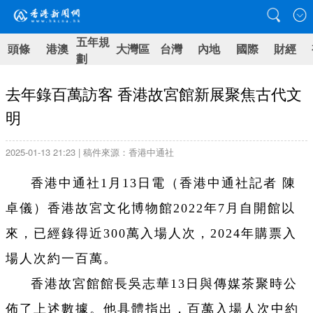
五年規
頭條
港澳
大灣區
台灣
內地
國際
財經
劃
去年錄百萬訪客 香港故宮館新展聚焦古代文
明
2025-01-13 21:23 | 稿件來源：香港中通社
香港中通社1月13日電（香港中通社記者 陳
卓儀）香港故宮文化博物館2022年7月自開館以
來，已經錄得近300萬入場人次，2024年購票入
場人次約一百萬。
香港故宮館館長吳志華13日與傳媒茶聚時公
佈了上述數據。他具體指出，百萬入場人次中約