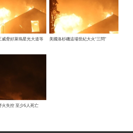
正威脅好萊塢星光大道等
美國洛杉磯這場世紀大火“三問”
野火失控 至少5人死亡