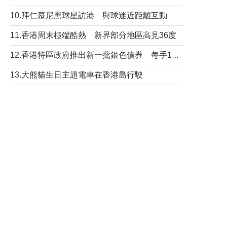
10.拜仁慕尼黑球星訪港 與球迷近距離互動
11.香港周末極端酷熱 新界部分地區高見36度
12.香港特區政府推出新一批銀色債券 每手1萬元保底息4.25厘
13.大熊貓生日主題電車在香港島行駛