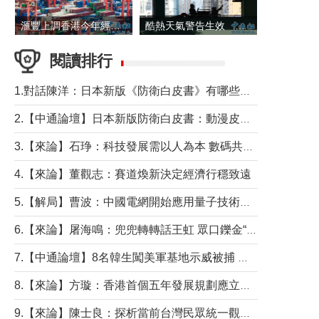
滙豐上調香港今年經濟增長預測至4.5%
酷熱天氣警告生效 本港高溫持續至下周
閱讀排行
1.對話陳洋：日本新版《防衛白皮書》有哪些點值得警惕？
2.【中通論壇】日本新版防衛白皮書：動漫皮包藏不住軍國野心
3.【來論】石琤：科技發展需以人為本 數碼共融不應讓長者放棄傳統生活方式
4.【來論】董觀志：賽道煥新決定經濟行穩致遠
5.【解局】曹波：中國電網開始應用量子技術，以後會不再停電嗎？
6.【來論】屠海鳴：兜兜轉轉話王虹 眾口鑠金“一邊倒”
7.【中通論壇】8名韓生闖美軍基地示威被捕 韓國年輕人反美情緒從何而來？
8.【來論】方璇：香港首個五年發展規劃應立足民生務實前行
9.【來論】陳士良：探析當前台灣民眾統一觀望心態的深層成因