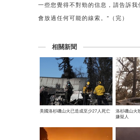
一些您覺得不對勁的信息，請告訴我
會放過任何可能的線索。”（完）
相關新聞
美國洛杉磯山火已造成至少27人死亡
洛杉磯山火致
嫌疑人