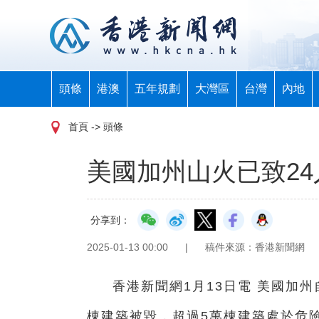
頭條
港澳
五年規劃
大灣區
台灣
內地
首頁
-> 頭條
美國加州山火已致24
分享到：
2025-01-13 00:00
|
稿件來源：香港新聞網
香港新聞網1月13日電 美國加
棟建築被毀，超過5萬棟建築處於危