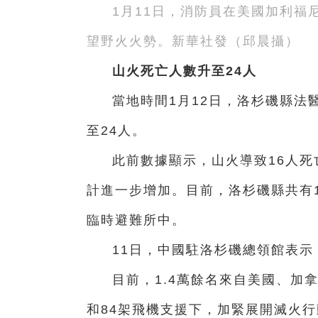
1月11日，消防員在美國加利福
望野火火勢。新華社發（邱晨攝）
山火死亡人數升至24人
當地時間1月12日，洛杉磯縣法
至24人。
此前數據顯示，山火導致16人死
計進一步增加。目前，洛杉磯縣共有1
臨時避難所中。
11日，中國駐洛杉磯總領館表
目前，1.4萬餘名來自美國、加
和84架飛機支援下，加緊展開滅火行