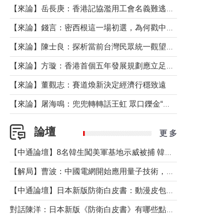
【來論】岳長庚：香港記協濫用工會名義難逃法律制裁
【來論】錢言：密西根這一場初選，為何戳中了兩黨最痛的神經？
【來論】陳士良：探析當前台灣民眾統一觀望心態的深層成因
【來論】方璇：香港首個五年發展規劃應立足民生務實前行
【來論】董觀志：賽道煥新決定經濟行穩致遠
【來論】屠海鳴：兜兜轉轉話王虹 眾口鑠金“一邊倒”
論壇
更 多
【中通論壇】8名韓生闖美軍基地示威被捕 韓國年輕人反美情緒從何而來？
【解局】曹波：中國電網開始應用量子技術，以後會不再停電嗎？
【中通論壇】日本新版防衛白皮書：動漫皮包藏不住軍國野心
對話陳洋：日本新版《防衛白皮書》有哪些點值得警惕？