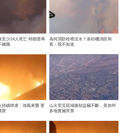
至少24人死亡 特朗普再
為何消防栓裡沒水？洛杉磯消防局
不稱職
長：我不知道
火持續肆虐：強風來襲 更
山火受災區域搶劫盜竊不斷，美加州
威脅
多地實施宵禁