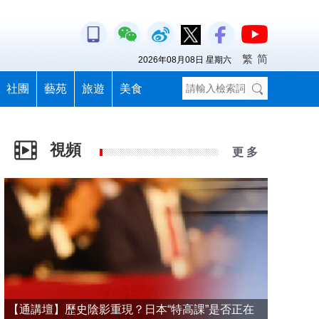
繁
简
2026年08月08日 星期六
社團
藝苑
旅遊
美食
視頻
更 多
【通講壇】歷史陰影重現？日本“特高課”是否正在