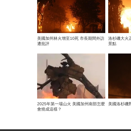
美國加州林火增至10死 市長期間外訪
洛杉磯大火
遭批評
景點
2025年第一場山火 美國加州南部怎麼
美國洛杉磯
會燒成這樣？