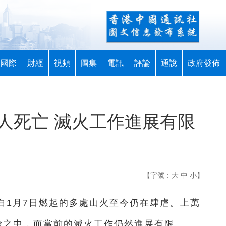
國際
財經
視頻
圖集
電訊
評論
通說
政府發佈
人死亡 滅火工作進展有限
【字號：
大
中
小
】
州自1月7日燃起的多處山火至今仍在肆虐。上萬
險之中，而當前的滅火工作仍然進展有限。