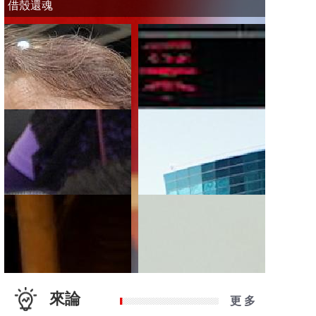
借殼還魂
來論
更 多