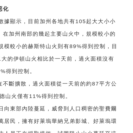
惡化
數據顯示，目前加州各地共有105起大大小小
里。在加州南部的幾起主要山火中，規模較小的
規模較小的赫斯特山火則有89%得到控制，目
第二大的伊頓山火相比於一天前，過火面積沒有
7%得到控制。
在不斷擴散，過火面積從一天前的約87平方公
德山火僅有11%得到控制。
2日向東部內陸蔓延，威脅到人口稠密的聖費爾
萬居民，擁有好萊塢華納兄弟影城、好萊塢環