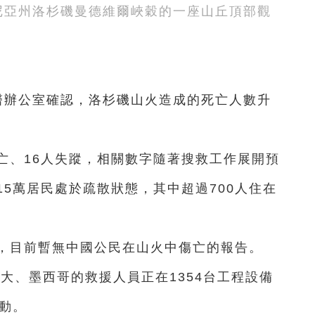
尼亞州洛杉磯曼德維爾峽穀的一座山丘頂部觀
醫辦公室確認，洛杉磯山火造成的死亡人數升
亡、16人失蹤，相關數字隨著搜救工作展開預
5萬居民處於疏散狀態，其中超過700人住在
示，目前暫無中國公民在山火中傷亡的報告。
拿大、墨西哥的救援人員正在1354台工程設備
動。