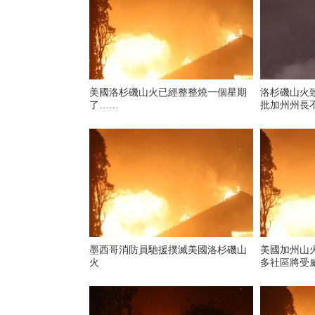
美國洛杉磯山火已經整整燒一個星期
洛杉磯山火致
了……
批加州州長
墨西哥消防員馳援撲滅美國洛杉磯山
美國加州山
火
多社區將受