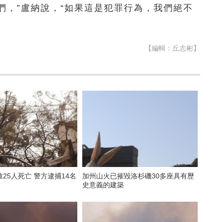
們，”盧納說，“如果這是犯罪行為，我們絕不
【編輯：丘志彬】
25人死亡 警方逮捕14名
加州山火已摧毀洛杉磯30多座具有歷
史意義的建築