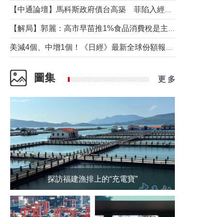
【中通論壇】馬科斯政府債台高築 菲陷入經濟困境與南海對抗惡循環？
【解局】郭麗：高市早苗推1%食品消費稅是主動作為還是被迫“飲鴆止渴”
美減4個、中增1個！《日經》最新全球份額報告透露了什麼？
圖集
更 多
探訪福建漁排上的“充電寶”