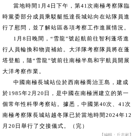
當地時間1月4日下午，第41次南極考察隊臨
時黨委部分成員乘駁艇抵達長城站向在站隊員進
行了慰問，並了解站區各項考察工作進展情況。
1月8日晚間，“雪龍”號起航前往智利蓬塔進
行人員輪換和物資補給。大洋隊考察隊員將在蓬
塔登船，隨“雪龍”號前往南極半島和宇航員開展
大洋考察作業。
中國南極長城站位於西南極喬治王島，建成
於1985年2月20日，是中國在南極洲建立的第一
個常年性科學考察站。據悉，中國第40次、41次
南極考察隊長城站越冬隊已於當地時間2024年12
月20日舉行了交接儀式。（完）
【編輯：丘志彬】