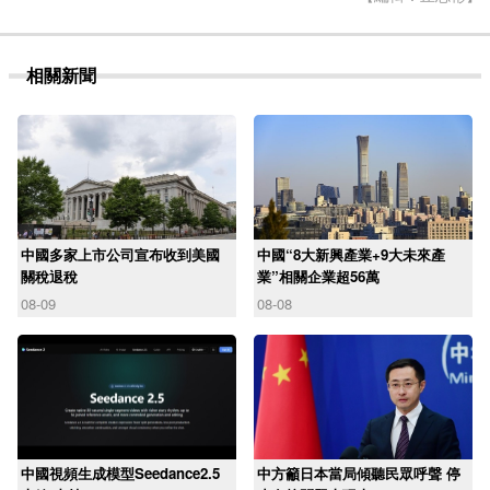
相關新聞
中國多家上市公司宣布收到美國
中國“8大新興產業+9大未來產
關稅退稅
業”相關企業超56萬
08-09
08-08
中國視頻生成模型Seedance2.5
中方籲日本當局傾聽民眾呼聲 停