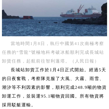
當地時間1月8日，執行中國第41次南極考察
任務的“雪龍”號極地科考破冰船順利完成長城站
卸貨任務，起航前往智利蓬塔。（人民日報）
長城站卸貨工作於1月4日正式開始。經過5天
的日夜奮戰，考察隊克服了大風、大霧、雨雪、
潮汐等不利因素的影響，順利完成248.9噸的物資
卸運工作，並裝運95.1噸物資回國。所有物資將
採用駁艇運輸。