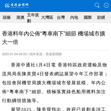
五年規
頭條
港澳
大灣區
台灣
內地
國際
財經
劃
香港料年內公佈“粵車南下”細節 機場城市擴
大一倍
2025-01-04 00:00 | 稿件來源：香港新聞網
香港中通社1月4日電 香港特區政府運輸及物
流局局長陳美寶4日發表網誌展望今年工作部署；
包括會與機管局擴大機場城市發展規模、年內公
佈“粵車南下”細節、積極落實綠色船用燃料加注
行動綱領措施等。
展望2025，陳美寶指出，政府已規劃多項工