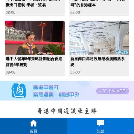
機出口管制 學者：貿易
司”的香港樣本
08-06
08-06
港中大發布5年策略計劃配合香港
新皇崗口岸將設無感檢測體溫系
首份5年規劃
統
08-06
08-06
首頁
訪談