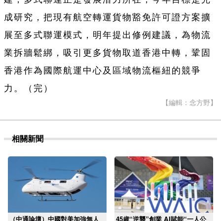
成研究，把現有航空轉運貨物豁免許可證方案擴
展至多式聯運模式，明年提出修例建議，為物流
業拆牆鬆綁，吸引更多貨物取道香港中轉，鞏固
香港作為國際航運中心及區域物流樞紐的競爭
力。（完）
【編輯：念方野】
相關新聞
（中通論壇）中國對美加強無人
45歲“逆襲”創業 AI賦能“一人公