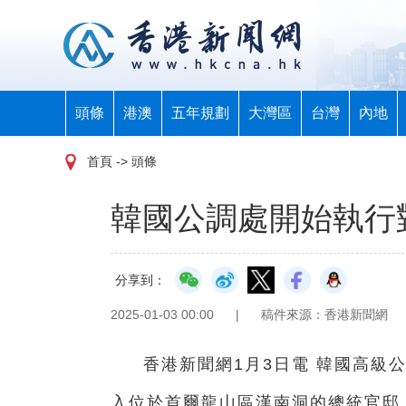
頭條
港澳
五年規劃
大灣區
台灣
內地
首頁
-> 頭條
韓國公調處開始執行
分享到：
2025-01-03 00:00
|
稿件來源：香港新聞網
香港新聞網1月3日電 韓國高級
入位於首爾龍山區漢南洞的總統官邸