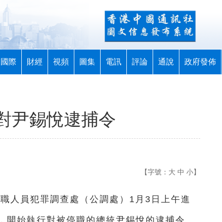
國際
財經
視頻
圖集
電訊
評論
通說
政府發佈
對尹錫悅逮捕令
【字號：
大
中
小
】
公職人員犯罪調查處（公調處）1月3日上午進
，開始執行對被停職的總統尹錫悅的逮捕令。