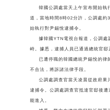
韓國公調處當天上午宣布開始執
道，當地時間8時02分許，公調處約
始執行對尹錫悅逮捕令。
據韓國YTN電視台報道，公調
峙。據悉，逮捕人員已通過總統官邸
已遭停職的韓國總統尹錫悅的律
不合法，將訴諸法律手段。
公調處調查官當天凌晨從政府果
逮捕令。公調處調查官抵達官邸後遭
能進入。