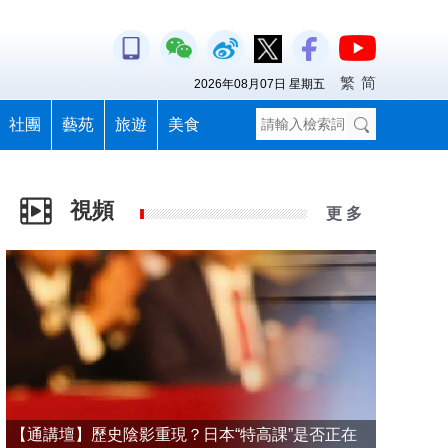
繁
简
2026年08月07日 星期五
社團
藝苑
旅遊
美食
視頻
更 多
【通講壇】歷史陰影重現？日本“特高課”是否正在