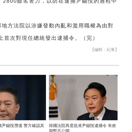
2800餘名警力，以防在逮捕尹錫悅的過程中
爾西部地方法院以涉嫌發動內亂和濫用職權為由對
上首次對現任總統發出逮捕令。（完）
【編輯：紀東】
稱尹錫悅潛逃 警方確認其
韓國法院再度批准尹錫悅逮捕令 有效
期暫不公開