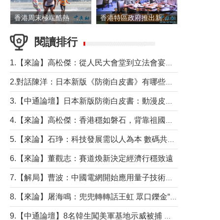
香港周末極端酷熱 新界部分地區高見36度
香港特區政府推出新一批銀色債券 每手1萬元保底息4.25厘
閱讀排行
1.【來論】高松傑：從人民大會堂到立法會宴會廳——香港管治新範式的完整拼圖
2.對話陳洋：日本新版《防衛白皮書》有哪些點值得警惕？
3.【中通論壇】日本新版防衛白皮書：動漫皮包藏不住軍國野心
4.【來論】高松傑：香港穩如磐石，背靠祖國才是真正的“終極護城河”
5.【來論】石琤：科技發展需以人為本 數碼共融不應讓長者放棄傳統生活方式
6.【來論】董觀志：賽道煥新決定經濟行穩致遠
7.【解局】曹波：中國電網開始應用量子技術，以後會不再停電嗎？
8.【來論】屠海鳴：兜兜轉轉話王虹 眾口鑠金“一邊倒”
9.【中通論壇】8名韓生闖美軍基地示威被捕 韓國年輕人反美情緒從何而來？