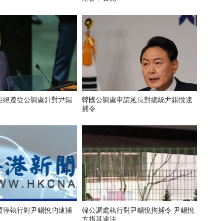
拒絕遵從公調處針對尹錫
韓國公調處申請延長對總統尹錫悅逮
捕令
暫停執行對尹錫悅的逮捕
韓公調處執行對尹錫悅拘捕令 尹錫悅
方指其違法