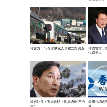
韓警方：49名涉戒嚴人員被立案調查
韓國警方：
悅逮捕令
韓代防長：警衛處阻止拘捕總統“不恰
韓國公調處
當”
令