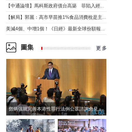
【中通論壇】馬科斯政府債台高築 菲陷入經濟困境與南海對抗惡循環？
【解局】郭麗：高市早苗推1%食品消費稅是主動作為還是被迫“飲鴆止渴”
美減4個、中增1個！《日經》最新全球份額報告透露了什麼？
圖集
更 多
鄧炳強就完善本港性罪行法例公眾諮詢會見傳媒