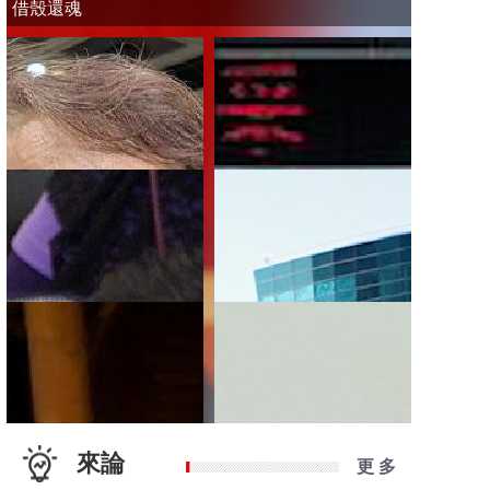
借殼還魂
來論
更 多