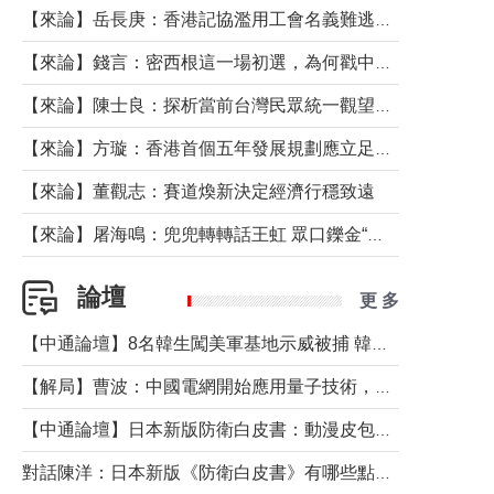
【來論】岳長庚：香港記協濫用工會名義難逃法律制裁
【來論】錢言：密西根這一場初選，為何戳中了兩黨最痛的神經？
【來論】陳士良：探析當前台灣民眾統一觀望心態的深層成因
【來論】方璇：香港首個五年發展規劃應立足民生務實前行
【來論】董觀志：賽道煥新決定經濟行穩致遠
【來論】屠海鳴：兜兜轉轉話王虹 眾口鑠金“一邊倒”
論壇
更 多
【中通論壇】8名韓生闖美軍基地示威被捕 韓國年輕人反美情緒從何而來？
【解局】曹波：中國電網開始應用量子技術，以後會不再停電嗎？
【中通論壇】日本新版防衛白皮書：動漫皮包藏不住軍國野心
對話陳洋：日本新版《防衛白皮書》有哪些點值得警惕？