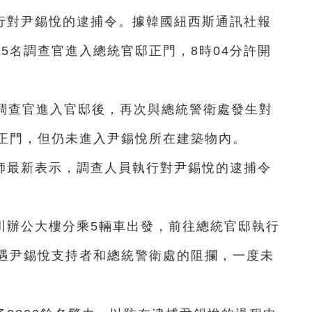
行對尹錫悅的逮捕令。據韓國紐西斯通訊社報
35名調查官進入總統官邸正門，8時04分許開
處調查官進入官邸後，再次與總統警衛處發生對
正門，但仍未進入尹錫悅所在建築物內。
師最新表示，調查人員執行對尹錫悅的逮捕令
川辦公大樓分乘5輛車出發，前往總統官邸執行
遇尹錫悅支持者和總統警衛處的阻攔，一度未