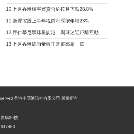
10.七月香港樓宇買賣合約按月下跌28.8%
11.滙豐控股上半年稅前利潤按年增23%
12.拜仁慕尼黑球星訪港 與球迷近距離互動
13.七月香港總雨量較正常值高超一倍
ights Reserved 香港中國通訊社有限公司 版權所有
廣場30樓
25647453