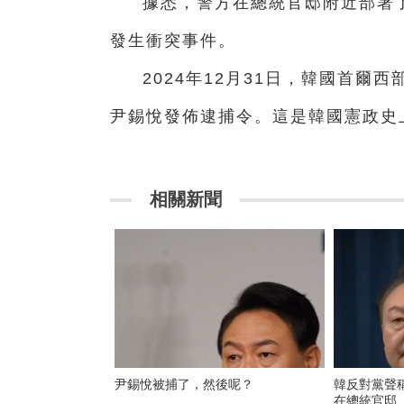
據悉，警方在總統官邸附近部署了
發生衝突事件。
2024年12月31日，韓國首
尹錫悅發佈逮捕令。這是韓國憲政史
相關新聞
尹錫悅被捕了，然後呢？
韓反對黨聲
在總統官邸