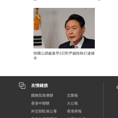
韓國公調處最早2日對尹錫悅執行逮捕
令
友情鏈接
國務院港澳辦
文匯報
香港中聯辦
大公報
外交部駐港公署
香港商報