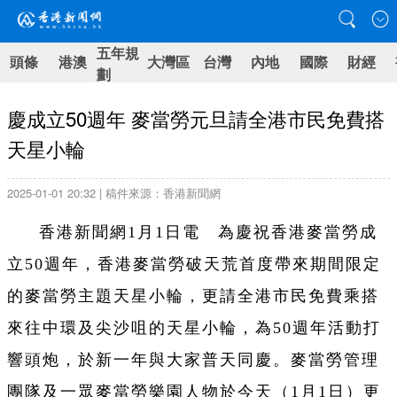
五年規
頭條
港澳
大灣區
台灣
內地
國際
財經
劃
慶成立50週年 麥當勞元旦請全港市民免費搭
天星小輪
2025-01-01 20:32 | 稿件來源：香港新聞網
香港新聞網1月1日電 為慶祝香港麥當勞成
立50週年，香港麥當勞破天荒首度帶來期間限定
的麥當勞主題天星小輪，更請全港市民免費乘搭
來往中環及尖沙咀的天星小輪，為50週年活動打
響頭炮，於新一年與大家普天同慶。麥當勞管理
團隊及一眾麥當勞樂園人物於今天（1月1日）更