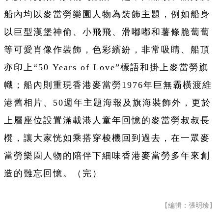
船內均以麥當勞樂園人物為裝飾主題，例如船身
以巨型漢堡神偷、小飛飛、滑嘟嘟和薯條脆蔔蔔
等可愛肖像作裝飾，色彩繽紛，非常吸睛、船頂
亦印上“50 Years of Love”標語和掛上麥當勞旗
幟；船內則重現香港麥當勞1976年巨無霸橫渡維
港舊相片、50週年主題海報及旗海裝飾外，更於
上層座位設置滿載港人童年回憶的麥當勞叔叔長
櫈，讓大家恍如乘搭穿梭機回到過去，在一眾麥
當勞樂園人物的陪伴下細味香港麥當勞多年來創
造的難忘回憶。（完）
【編輯：張明臻】