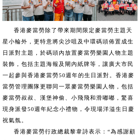
香港麥當勞除了帶來期間限定麥當勞主題天
星小輪外，更特意將尖沙咀及中環碼頭佈置成生
日派對主題，於碼頭內放置麥當勞樂園人物主題
裝飾，包括主題海報及閘內紙牌等，讓廣大市民
一起參與香港麥當勞50週年的生日派對。香港麥
當勞管理團隊更聯同一眾麥當勞樂園人物，包括
麥當勞叔叔、漢堡神偷、小飛飛和滑嘟嘟，驚喜
現身派發50週年紀念小禮物，令現場洋溢生日慶
祝氣氛。
香港麥當勞行政總裁黎韋詩表示：“為感謝顧