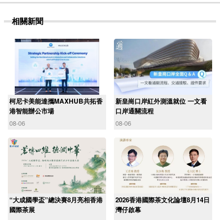
相關新聞
柯尼卡美能達攜MAXHUB共拓香
新皇崗口岸紅外測溫就位 一文看
港智能辦公市場
口岸通關流程
08-06
08-06
“大成國學盃”總決賽8月亮相香港
2026香港國際茶文化論壇8月14日
國際茶展
灣仔啟幕