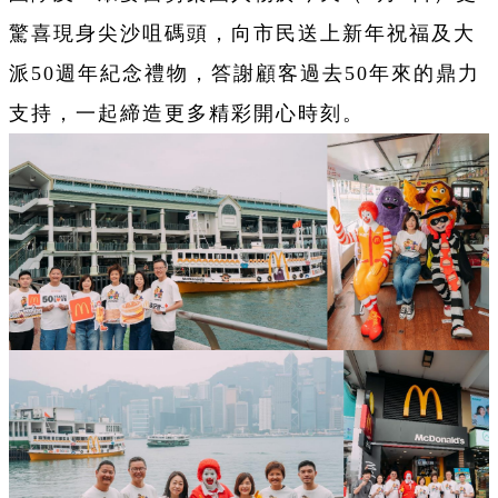
驚喜現身尖沙咀碼頭，向市民送上新年祝福及大
派50週年紀念禮物，答謝顧客過去50年來的鼎力
支持，一起締造更多精彩開心時刻。