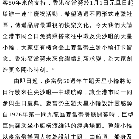
客50年來的支持，香港麥當勞於1月1日元旦日起
舉辦一連串慶祝活動，希望透過不同形式連繫社
區，傳遞品牌最重視的快樂文化。今天我們大請
全港市民全日免費乘搭來往中環及尖沙咀的天星
小輪，大家更有機會登上麥當勞主題小輪打卡留
念。香港麥當勞未來會繼續創新求變，為大家創
造更多開心時刻。”
由即日起，麥當勞50週年主題天星小輪將每
日行駛來往尖沙咀—中環航線，讓全港市民一同
參與生日慶典。麥當勞主題天星小輪設計靈感源
自1976年第一間九龍區麥當勞餐廳開幕時，巨型
巨無霸乘坐小艇橫渡維港的經典場面。整艘小輪
以麥當勞樂園人物為設計主題，由船頂、船身及