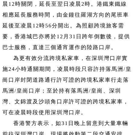
晨12時關閉，延長至翌日凌晨2時。港鐵東鐵線
相應延長服務時間，由金鐘往羅湖方向的尾班車
延後至凌晨12時56分開出。為照顧跨境旅客需
要，香港城巴亦將於12月31日跨年倒數後，提供
巴士服務，直達三個通宵運作的陸路口岸。
為更有效分流跨境私家車，在深圳灣口岸實
施24小時通關期間，凌晨時段只容許持落馬洲/皇
崗口岸封閉道路通行許可證的跨境私家車行走落
馬洲/皇崗口岸；至於持有落馬洲/皇崗、深圳
灣、文錦渡及沙頭角口岸許可證的跨境私家車，
可在凌晨時段使用深圳灣口岸。
香港警方表示，如31日晚上留意到大量車輛
前往深圳灣口岸，現場將啟動第二段交通安排，