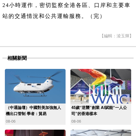
24小時運作，密切監察全港各區、口岸和主要車
站的交通情況和公共運輸服務。（完）
【編輯：淩玉輝】
相關新聞
（中通論壇）中國對美加強無人
45歲“逆襲”創業 AI賦能“一人公
機出口管制 學者：貿易
司”的香港樣本
08-06
08-06