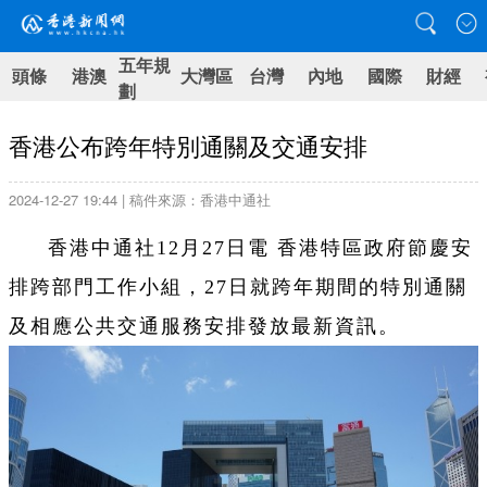
五年規
頭條
港澳
大灣區
台灣
內地
國際
財經
劃
香港公布跨年特別通關及交通安排
2024-12-27 19:44 | 稿件來源：香港中通社
香港中通社12月27日電 香港特區政府節慶安
排跨部門工作小組，27日就跨年期間的特別通關
及相應公共交通服務安排發放最新資訊。