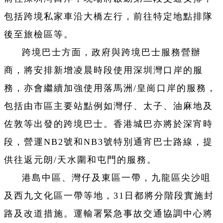
包括跨境私家車沿大橋左行，前往特定地點排隊
後至旅檢區等。
跨境巴士方面，政府與跨境巴士服務營辦
商，將安排新增凌晨時段使用深圳灣口岸的服
務，亦會繼續加強使用落馬洲/皇崗口岸的服務，
包括由市區主要站點例如灣仔、太子、油麻地及
佐敦等出發的跨境巴士。香港城巴亦將於深宵時
段，營運NB2號和NB3號特別通宵巴士路線，提
供往返元朗/天水圍和屯門的服務。
港島中區、灣仔及東區一帶，九龍區尖沙咀
及西九文化區一帶等地，31日都將分階段實施封
路及改道措施。運輸署緊急事故交通協調中心將