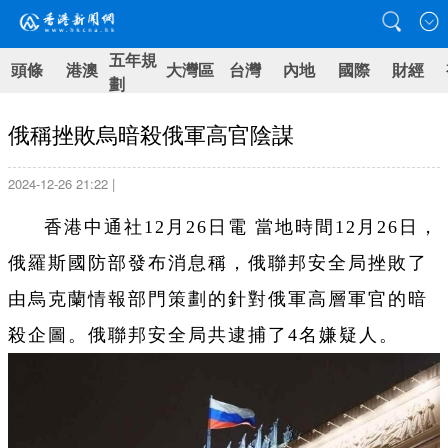
五年規
頭條
港澳
大灣區
台灣
內地
國際
財經
劃
俄稱挫敗烏暗殺俄軍高官陰謀
2024-12-26 21:22 |
香港中通社12月26日電 當地時間12月26日，
俄羅斯國防部發布消息稱，俄聯邦安全局挫敗了
由烏克蘭情報部門策劃的針對俄軍高層軍官的暗
殺企圖。俄聯邦安全局共逮捕了4名嫌疑人。