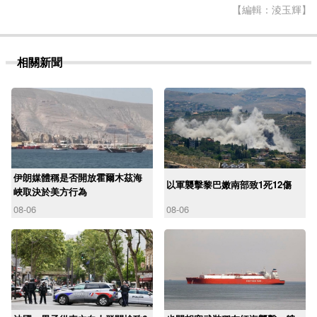
【編輯：淩玉輝】
相關新聞
伊朗媒體稱是否開放霍爾木茲海
以軍襲擊黎巴嫩南部致1死12傷
峽取決於美方行為
08-06
08-06