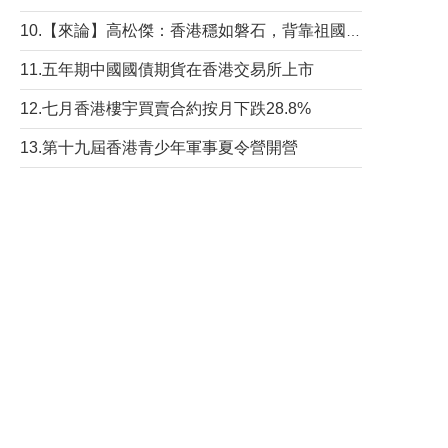
10.【來論】高松傑：香港穩如磐石，背靠祖國才是真正的“終極護城河”
11.五年期中國國債期貨在香港交易所上市
12.七月香港樓宇買賣合約按月下跌28.8%
13.第十九屆香港青少年軍事夏令營開營