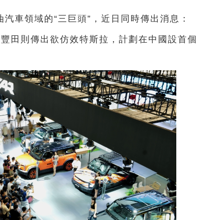
汽車領域的“三巨頭”，近日同時傳出消息：
；豐田則傳出欲仿效特斯拉，計劃在中國設首個