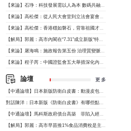
【來論】石琤：科技發展需以人為本 數碼共融不應讓長者放棄傳統生活方式
【來論】高松傑：從人民大會堂到立法會宴會廳——香港管治新範式的完整拼圖
【來論】高松傑：香港穩如磐石，背靠祖國才是真正的“終極護城河”
【解局】郭麗：高市內閣在“7.31”成立新版“特高課”意欲何為？
【來論】屠海鳴：施政報告第五份 治理質變脈絡清
【來論】程子芮：中國證監會五大舉措深化內地香港資本市場合作
論壇
更 多
【中通論壇】日本新版防衛白皮書：動漫皮包藏不住軍國野心
對話陳洋：日本新版《防衛白皮書》有哪些點值得警惕？
【中通論壇】馬科斯政府債台高築 菲陷入經濟困境與南海對抗惡循環？
【解局】郭麗：高市早苗推1%食品消費稅是主動作為還是被迫“飲鴆止渴”