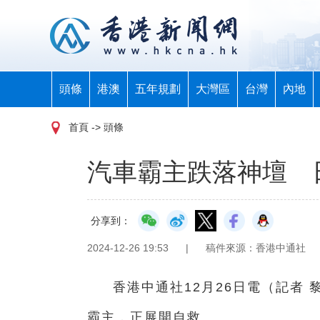
頭條
港澳
五年規劃
大灣區
台灣
內地
首頁
-> 頭條
汽車霸主跌落神壇 
分享到：
2024-12-26 19:53
|
稿件來源：香港中通社
香港中通社12月26日電（記者
霸主，正展開自救。