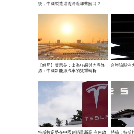
後，中國製造還需跨過哪些關口？
【解局】葉思苑：出海狂飆與內卷降
台輿論關注
溫：中國新能源汽車的雙重轉折
特斯拉逆勢在中國創銷量新高 有何啟
特稿：特斯