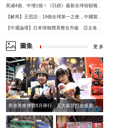
美減4個、中增1個！《日經》最新全球份額報告透露了什麼？
【解局】王思語：19個全球第一之後，中國製造還需跨過哪些關口？
【中通論壇】日本情報體系整合升級 亞太各國如何應對？
圖集
更 多
香港美食博覽8月舉行 五大展覽打造盛夏嘉年華