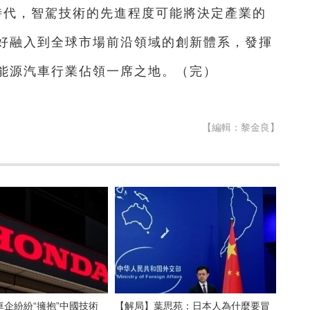
0時代，智駕技術的先進程度可能將決定產業的
好融入到全球市場前沿領域的創新體系，發揮
能源汽車行業佔領一席之地。（完）
【編輯：黎金良】
企紛紛“擁抱”中國技術
【解局】葉思苑：日本人為什麼要冒