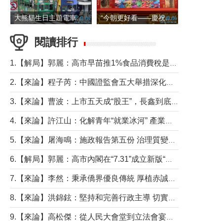
大熊貓生日主題電車在香港島行駛
“今朝更好看——慶祝中國共產黨成立105周年名家作品展”6日起舉行
閱讀排行
1.【解局】郭麗：高市早苗推1%食品消費稅是主動作為還是被迫“飲鴆止渴”
2.【來論】程子芮：中國證監會五大舉措深化內地香港資本市場合作
3.【來論】曹波：上市五天成“股王”，長鑫到底做對什麼了？
4.【來論】許江山：化解青年“就業冰河” 產業升級與過渡支援須雙軌並行
5.【來論】屠海鳴：施政報告第五份 治理質變脈絡清
6.【解局】郭麗：高市內閣在“7.31”成立新版“特高課”意欲何為？
7.【來論】李然：秉承僑界優良傳統 厚植赤誠家國情懷
8.【來論】洪錦鉉：堅持和完善行政主導 切實維護行政立法良性互動
9.【來論】高松傑：從人民大會堂到立法會宴會廳——香港管治新範式的完整拼圖