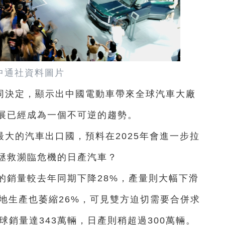
中通社資料圖片
同決定，顯示出中國電動車帶來全球汽車大廠
展已經成為一個不可逆的趨勢。
大的汽車出口國，預料在2025年會進一步拉
拯救瀕臨危機的日產汽車？
的銷量較去年同期下降28%，產量則大幅下滑
，當地生產也萎縮26%，可見雙方迫切需要合併求
球銷量達343萬輛，日產則稍超過300萬輛。