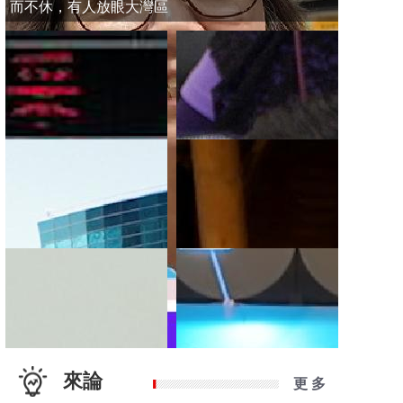
而不休，有人放眼大灣區
來論
更 多