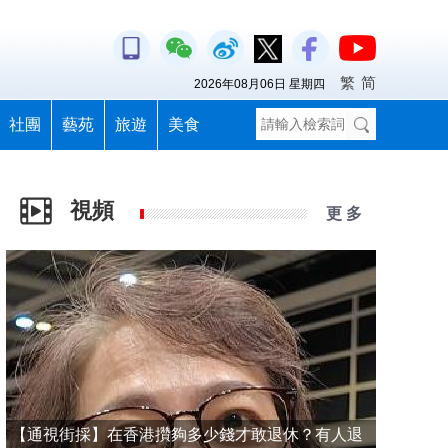
繁
简
2026年08月06日 星期四
社團
藝苑
旅遊
美食
視頻
更 多
【通視街採】在香港攢夠多少錢才敢退休？有人退