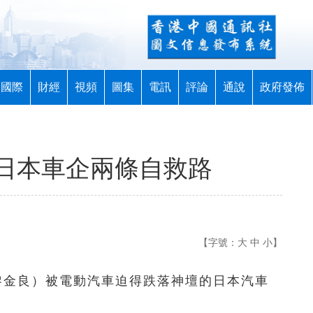
國際
財經
視頻
圖集
電訊
評論
通說
政府發佈
日本車企兩條自救路
【字號：
大
中
小
】
 黎金良）被電動汽車迫得跌落神壇的日本汽車