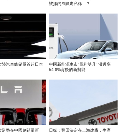
被抓的風險走私稀土？
大陸汽車總銷量首超日本
中國新能源車市“量利雙升” 滲透率
54.6%背後的新勢能
拉逆勢在中國創銷量新
日媒：豐田決定在上海建廠，生產