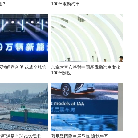
迪？
100%電動汽車
探討經營合併 或成全球第
加拿大宣布將對中國產電動汽車徵收
100%關稅
能可滿足全球75%需求，
慕尼黑國際車展爭鋒 誰執牛耳