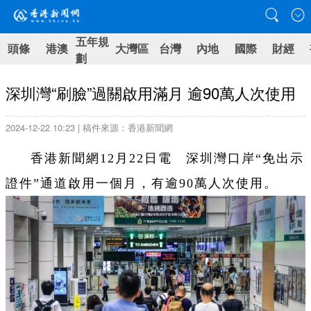
五年規
頭條
港澳
大灣區
台灣
內地
國際
財經
劃
深圳灣“刷臉”過關啟用滿月 逾90萬人次使用
2024-12-22 10:23 | 稿件來源：香港新聞網
香港新聞網12月22日電 深圳灣口岸“免出示
證件”通道啟用一個月，有逾90萬人次使用。