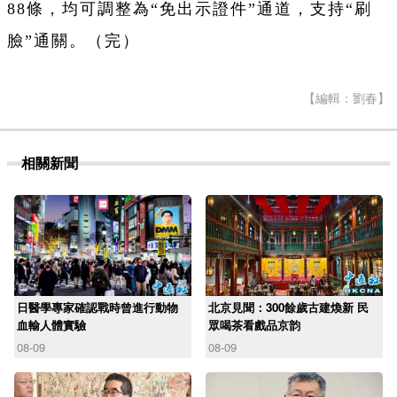
88條，均可調整為“免出示證件”通道，支持“刷
臉”通關。（完）
【編輯：劉春】
相關新聞
日醫學專家確認戰時曾進行動物
北京見聞：300餘歲古建煥新 民
血輸人體實驗
眾喝茶看戲品京韵
08-09
08-09