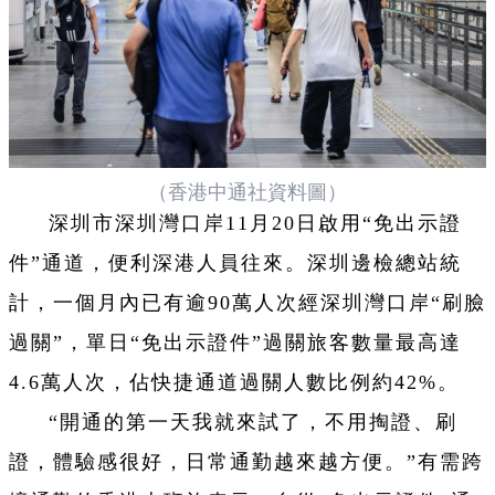
（香港中通社資料圖）
深圳市深圳灣口岸11月20日啟用“免出示證
件”通道，便利深港人員往來。深圳邊檢總站統
計，一個月內已有逾90萬人次經深圳灣口岸“刷臉
過關”，單日“免出示證件”過關旅客數量最高達
4.6萬人次，佔快捷通道過關人數比例約42%。
“開通的第一天我就來試了，不用掏證、刷
證，體驗感很好，日常通勤越來越方便。”有需跨