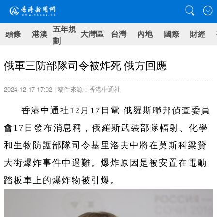
五年規
頭條
港澳
大灣區
台灣
內地
國際
財經
劃
俄軍三防部隊司令被炸死 俄方回應
2024-12-17 17:02 | 稿件來源：香港中通社
香港中通社12月17日電 俄羅斯聯邦偵查委員
會17日發布消息稱，俄羅斯武裝部隊輻射、化學
和生物防護部隊司令基里洛夫中將在莫斯科梁贊
大街爆炸事件中遇難。爆炸原因是被安置在電動
踏板車上的爆炸物被引爆。