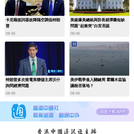
卡尼藉提詞器故障隔空調侃特朗
美媒爆美總統與防長就彈藥短缺
普
問題“起衝突”白宮否認
08-06
08-06
特朗普多次致電美聯儲主席沃什
美伊戰爭進入關鍵周 霍爾木茲協
詢問經濟問題
議能否落地？
08-06
08-06