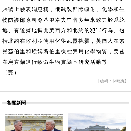
賬號上發表消息稱，俄武裝部隊輻射、化學和生
物防護部隊司令基里洛夫中將多年來致力於系統
地、有證據地揭開美西方和北約的犯罪行為。包
括北約在敘利亞使用化學武器挑釁，英國人在索
爾茲伯里和埃姆斯伯里操控禁用化學物質，美國
在烏克蘭進行致命生物實驗室研究活動等。
（完）
【編輯：林曉惠】
相關新聞