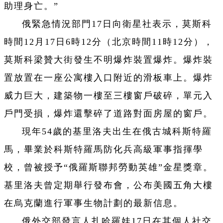
助理身亡。”
俄緊急情況部門17日向衛星社表示，莫斯科
時間12月17日6時12分（北京時間11時12分），
莫斯科梁贊大街發生不明爆炸裝置爆炸。爆炸裝
置放置在一座公寓樓入口附近的滑板車上。爆炸
威力巨大，建築物一樓至三樓窗戶破碎，單元入
戶門受損，爆炸還擊碎了道路對面房屋的窗戶。
現年54歲的基里洛夫出生在俄古城科斯特羅
馬，畢業於科斯特羅馬防化兵高級軍事指揮學
校，曾被授予“俄羅斯聯邦勞動英雄”金星獎章。
基里洛夫曾定期舉行發
布
會，公布美國五角大樓
在烏克蘭進行軍事生物計劃的最新信息。
俄外交部發言人扎哈羅娃17日在其個人社交