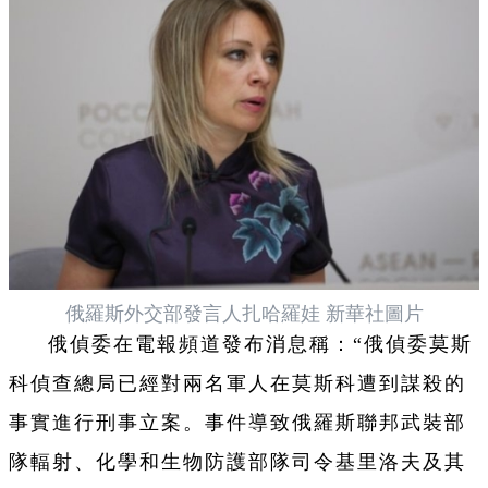
俄羅斯外交部發言人扎哈羅娃 新華社圖片
俄偵委在電報頻道發
布
消息稱：“俄偵委莫斯
科偵查總局已經對兩名軍人在莫斯科遭到謀殺的
事實進行刑事立案。事件導致俄羅斯聯邦武裝部
隊輻射、化學和生物防護部隊司令基里洛夫及其