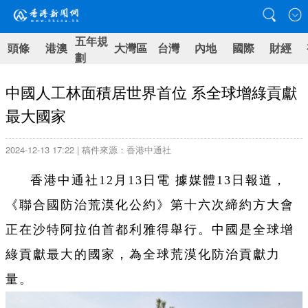
五年規
頭條
港澳
大灣區
台灣
內地
國際
財經
劃
中國人工林面積居世界首位 系全球增綠貢獻
最大國家
2024-12-13 17:22 | 稿件來源：香港中通社
香港中通社12月13日電 據媒體13日報道，
《聯合國防治荒漠化公約》第十六次締約方大會
正在沙特阿拉伯首都利雅得舉行。中國是全球增
綠貢獻最大的國家，為全球荒漠化防治貢獻力
量。