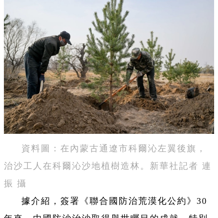
資料圖：在內蒙古通遼市科爾沁左翼後旗，
治沙工人在科爾沁沙地植樹造林。新華社記者 連
振 攝
據介紹，簽署《聯合國防治荒漠化公約》30