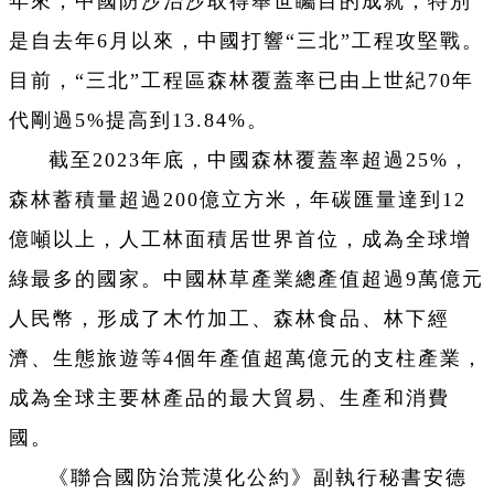
年來，中國防沙治沙取得舉世矚目的成就，特別
是自去年6月以來，中國打響“三北”工程攻堅戰。
目前，“三北”工程區森林覆蓋率已由上世紀70年
代剛過5%提高到13.84%。
截至2023年底，中國森林覆蓋率超過25%，
森林蓄積量超過200億立方米，年碳匯量達到12
億噸以上，人工林面積居世界首位，成為全球增
綠最多的國家。中國林草產業總產值超過9萬億元
人民幣，形成了木竹加工、森林食品、林下經
濟、生態旅遊等4個年產值超萬億元的支柱產業，
成為全球主要林產品的最大貿易、生產和消費
國。
《聯合國防治荒漠化公約》副執行秘書安德