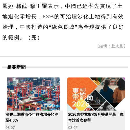
麗婭·梅薩·穆里羅表示，中國已經率先實現了土
地退化零增長，53%的可治理沙化土地得到有效
治理，中國打造的“綠色長城”為全球提供了良好
的範例。（完）
【編輯：丘志彬】
相關新聞
滙豐上調香港今年經濟增長預測
2026東盟電影節8月香港開幕 東
至4.5%
帝汶首次參與
08-07
08-07