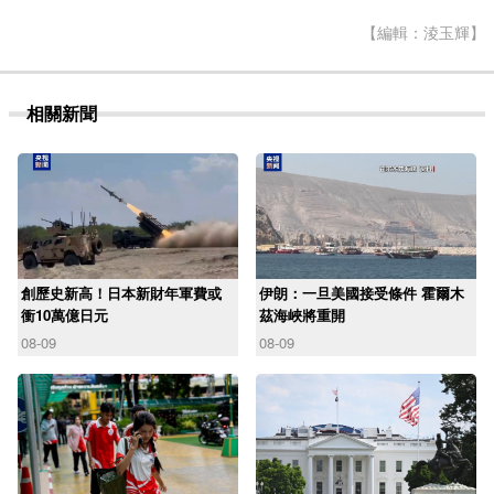
【編輯：淩玉輝】
相關新聞
創歷史新高！日本新財年軍費或
伊朗：一旦美國接受條件 霍爾木
衝10萬億日元
茲海峽將重開
08-09
08-09