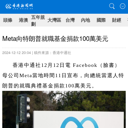
五年規
頭條
港澳
大灣區
台灣
內地
國際
財經
劃
Meta向特朗普就職基金捐款100萬美元
2024-12-12 20:04 | 稿件來源：香港中通社
香港中通社12月12日電 Facebook（臉書）
母公司Meta當地時間11日宣布，向總統當選人特
朗普的就職典禮基金捐款100萬美元。