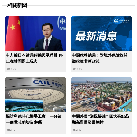
相關新聞
中方籲日本當局傾聽民眾呼聲 停
中國稅務總局：對境外保險收益
止在核問題上玩火
徵稅並非新政策
08-08
08-08
探訪寧德時代燈塔工廠 一分鐘
中國外貿“逆風提速” 四大亮點凸
一個電芯的智造密碼
顯高質量發展韌性
08-07
08-07