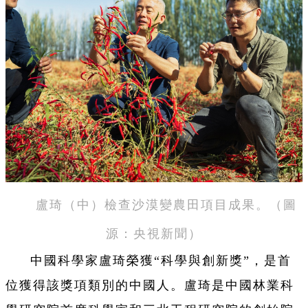
盧琦（中）檢查沙漠變農田項目成果。（圖
源：央視新聞）
中國科學家盧琦榮獲“科學與創新獎”，是首
位獲得該獎項類別的中國人。盧琦是中國林業科