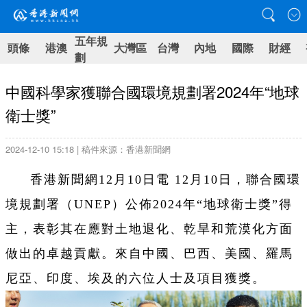
五年規
頭條
港澳
大灣區
台灣
內地
國際
財經
劃
中國科學家獲聯合國環境規劃署2024年“地球
衛士獎”
2024-12-10 15:18 | 稿件來源：香港新聞網
香港新聞網12月10日電 12月10日，聯合國環
境規劃署（UNEP）公佈2024年“地球衛士獎”得
主，表彰其在應對土地退化、乾旱和荒漠化方面
做出的卓越貢獻。來自中國、巴西、美國、羅馬
尼亞、印度、埃及的六位人士及項目獲獎。