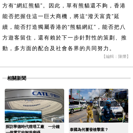
方有“網紅熊貓”。因此，單有熊貓還不夠，香港
能否把握住這一巨大商機，將這“潑天富貴”延
續，能否打造獨屬香港的“熊貓網紅”，能否把八
方遊客留住，還有賴於下一步針對性的策劃、推
動，多方面的配合及社會各界的共同努力。
【編輯：陳爍】
相關新聞
探訪寧德時代燈塔工廠 一分鐘
泰國為何屢發槍擊案？
一個電芯的智造密碼