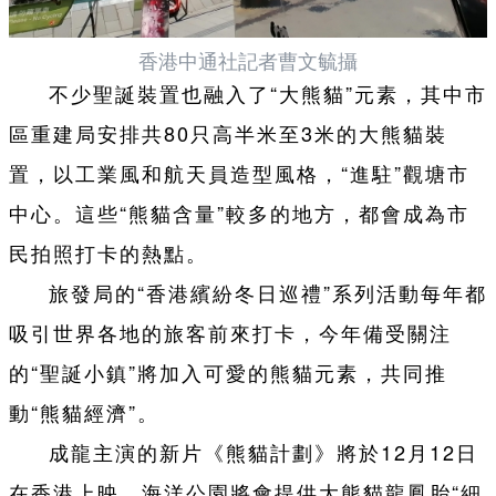
香港中通社記者曹文毓攝
不少聖誕裝置也融入了“大熊貓”元素，其中市
區重建局安排共80只高半米至3米的大熊貓裝
置，以工業風和航天員造型風格，“進駐”觀塘市
中心。這些“熊貓含量”較多的地方，都會成為市
民拍照打卡的熱點。
旅發局的“香港繽紛冬日巡禮”系列活動每年都
吸引世界各地的旅客前來打卡，今年備受關注
的“聖誕小鎮”將加入可愛的熊貓元素，共同推
動“熊貓經濟”。
成龍主演的新片《熊貓計劃》將於12月12日
在香港上映，海洋公園將會提供大熊貓龍鳳胎“細