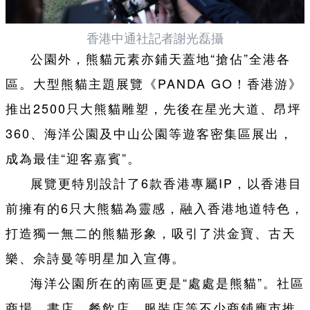
香港中通社記者謝光磊攝
公園外，熊貓元素亦鋪天蓋地“搶佔”全港各
區。大型熊貓主題展覽《PANDA GO！香港游》
推出2500只大熊貓雕塑，先後在星光大道、昂坪
360、海洋公園及中山公園等遊客密集區展出，
成為最佳“迎客嘉賓”。
展覽更特別設計了6款香港專屬IP，以香港目
前擁有的6只大熊貓為靈感，融入香港地道特色，
打造獨一無二的熊貓形象，吸引了洪金寶、古天
樂、佘詩曼等明星加入宣傳。
海洋公園所在的南區更是“處處是熊貓”。社區
商場、書店、餐飲店、服裝店等不少商鋪應市推