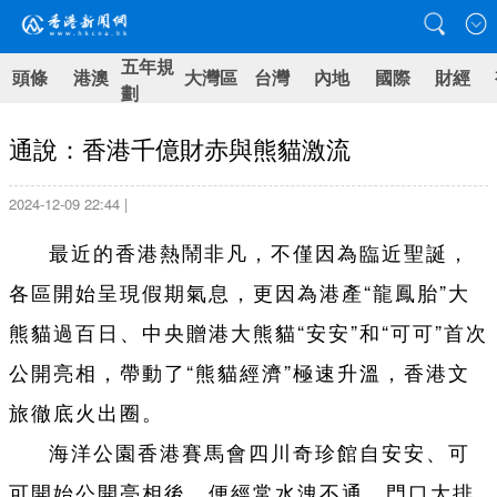
五年規
頭條
港澳
大灣區
台灣
內地
國際
財經
劃
通說：香港千億財赤與熊貓激流
2024-12-09 22:44 |
最近的香港熱鬧非凡，不僅因為臨近聖誕，
各區開始呈現假期氣息，更因為港產“龍鳳胎”大
熊貓過百日、中央贈港大熊貓“安安”和“可可”首次
公開亮相，帶動了“熊貓經濟”極速升溫，香港文
旅徹底火出圈。
海洋公園香港賽馬會四川奇珍館自安安、可
可開始公開亮相後，便經常水洩不通，門口大排