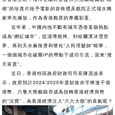
佬”的珍貴片段予電影的首映禮及戲院正式場次獨
家率先播放，作為香港觀眾的專屬彩蛋。
近年來，中國內地不斷有城市憑借某個熱點
成為“網紅城市”，從淄博燒烤、到哈爾濱冰雪世
界、再到天水麻辣燙和懷化“人民理髮師”曉華，
一個個城市在破圈IP的帶動下成功引流，迎來“潑
天富貴”。
近日，香港特區政府財政司司長陳茂波表
示，政府預計2024/2025年度財政赤字將達千億
港幣。六隻大熊貓能否成為扭轉香港經濟局勢
的“法寶”，為香港經濟注入“六六大順”的喜氣呢？