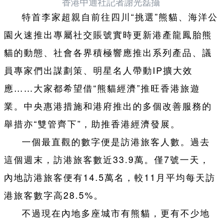
香港中通社記者謝光磊攝
特首李家超親自前往四川“挑選”熊貓、海洋公
園火速推出專屬社交賬號實時更新港產龍鳳胎熊
貓的動態、社會各界積極響應推出系列產品、議
員專家們出謀劃策、明星名人帶動IP擴大效
應……大家都希望借“熊貓經濟”推旺香港旅遊
業。中央惠港措施和港府推出的多個改善服務的
舉措亦“雙管齊下”，助推香港經濟發展。
一個最直觀的數字便是訪港旅客人數。過去
這個週末，訪港旅客數近33.9萬。僅7號一天，
內地訪港旅客便有14.5萬名，較11月平均每天訪
港旅客數字高28.5%。
不過現在內地多座城市有熊貓，更有不少地