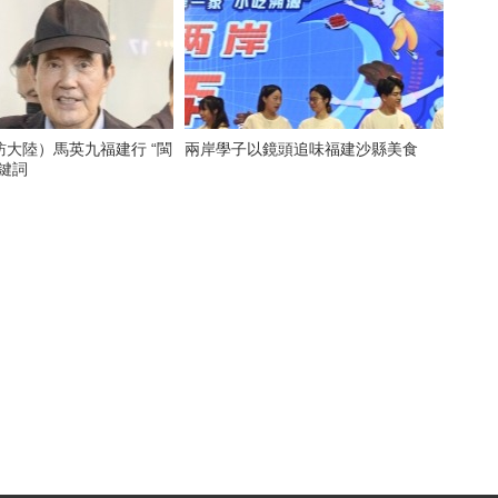
大陸）馬英九福建行 “閩
兩岸學子以鏡頭追味福建沙縣美食
鍵詞