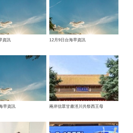
早資訊
12月9日台海早資訊
台海早資訊
兩岸信眾甘肅涇川共祭西王母