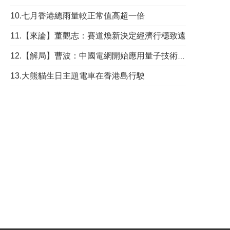
10.七月香港總雨量較正常值高超一倍
11.【來論】董觀志：賽道煥新決定經濟行穩致遠
12.【解局】曹波：中國電網開始應用量子技術，以後會不再停電嗎？
13.大熊貓生日主題電車在香港島行駛