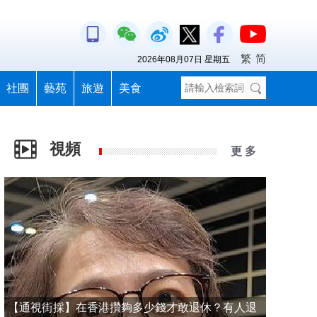
繁
简
2026年08月07日 星期五
社團
藝苑
旅遊
美食
視頻
更 多
【通視街採】在香港攢夠多少錢才敢退休？有人退