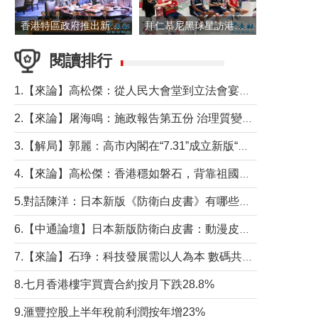
香港特區政府推出新一批銀色債券 每手1萬元保底息4.25厘
拜仁慕尼黑球星訪港 與球迷近距離互動
閱讀排行
1.【來論】高松傑：從人民大會堂到立法會宴會廳——香港管治新範式的完整拼圖
2.【來論】屠海鳴：施政報告第五份 治理質變脈絡清
3.【解局】郭麗：高市內閣在“7.31”成立新版“特高課”意欲何為？
4.【來論】高松傑：香港穩如磐石，背靠祖國才是真正的“終極護城河”
5.對話陳洋：日本新版《防衛白皮書》有哪些點值得警惕？
6.【中通論壇】日本新版防衛白皮書：動漫皮包藏不住軍國野心
7.【來論】石琤：科技發展需以人為本 數碼共融不應讓長者放棄傳統生活方式
8.七月香港樓宇買賣合約按月下跌28.8%
9.滙豐控股上半年稅前利潤按年增23%