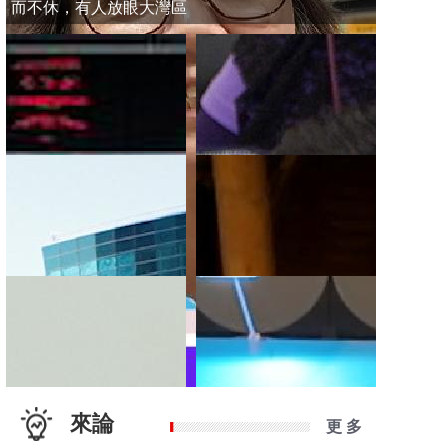
而不休，有人放眼大灣區
來論
更 多