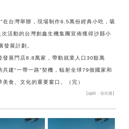
華”在台灣舉辦，現場制作6.5萬份經典小吃，吸
是次活動的台灣創鑫生機集團宣佈獲得沙縣小
廣發展計劃。
發展門店8.8萬家，帶動就業人口30餘萬
助共建“一帶一路”契機，輻射全球79個國家和
中華美食、文化的重要窗口。（完）
【編輯：張依珊】