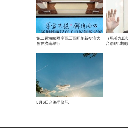
第二屆海峽兩岸百工百匠創新交流大
（馬英九四訪
會在濟南舉行
台聯結”成關
5月6日台海早資訊