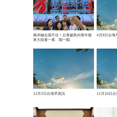
兩岸融合擋不住！台青籲島內青年都
4月8日台海
來大陸看一看、闖一闖
12月2日台海早資訊
11月10日