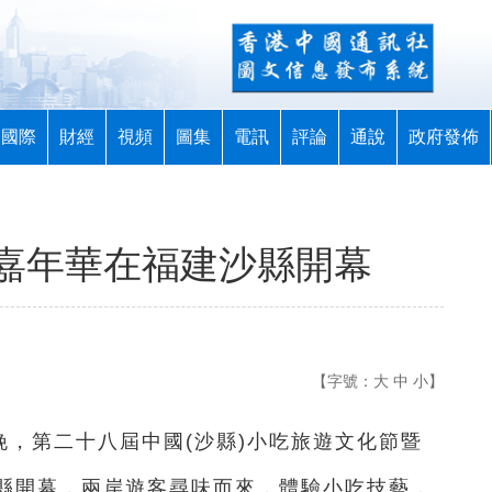
國際
財經
視頻
圖集
電訊
評論
通說
政府發佈
嘉年華在福建沙縣開幕
【字號：
大
中
小
】
日晚，第二十八屆中國(沙縣)小吃旅遊文化節暨
縣開幕，兩岸遊客尋味而來，體驗小吃技藝，