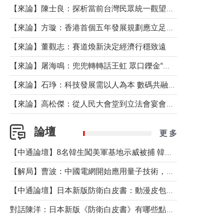
【來論】陳士良：探析當前台灣民眾統一觀望心態的深層成因
【來論】方璇：香港首個五年發展規劃應立足民生務實前行
【來論】董觀志：賽道煥新決定經濟行穩致遠
【來論】屠海鳴：兜兜轉轉話王虹 眾口鑠金“一邊倒”
【來論】石琤：科技發展需以人為本 數碼共融不應讓長者放棄傳統生活方式
【來論】高松傑：從人民大會堂到立法會宴會廳——香港管治新範式的完整拼圖
論壇
更 多
【中通論壇】8名韓生闖美軍基地示威被捕 韓國年輕人反美情緒從何而來？
【解局】曹波：中國電網開始應用量子技術，以後會不再停電嗎？
【中通論壇】日本新版防衛白皮書：動漫皮包藏不住軍國野心
對話陳洋：日本新版《防衛白皮書》有哪些點值得警惕？