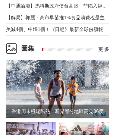
【中通論壇】馬科斯政府債台高築 菲陷入經濟困境與南海對抗惡循環？
【解局】郭麗：高市早苗推1%食品消費稅是主動作為還是被迫“飲鴆止渴”
美減4個、中增1個！《日經》最新全球份額報告透露了什麼？
圖集
更 多
香港周末極端酷熱 新界部分地區高見36度