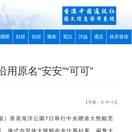
國際
財經
視頻
圖集
電訊
評論
通說
政府發佈
用原名“安安”“可可”
【字號：
大
中
小
】
譚暢）香港海洋公園7日舉行中央贈港大熊貓亮
面。儀式亦宣佈大熊貓命名比賽結果，兩隻大