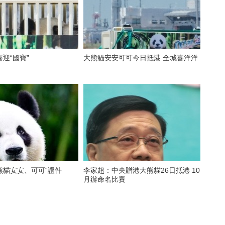
迎“國寶”
大熊貓安安可可今日抵港 全城喜洋洋
熊貓安安、可可“證件
李家超：中央贈港大熊貓26日抵港 10
月辦命名比賽