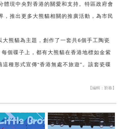
分體現中央對香港的關愛和支持。特區政府會
界，推出更多大熊貓相關的推廣活動，為市民
以大熊貓為主題，創作了一套共6個手工陶瓷
。每個碟子上，都有大熊貓在香港地標如金紫
藉這種形式宣傳“香港無處不旅遊”。該套瓷碟
【編輯：劉春】