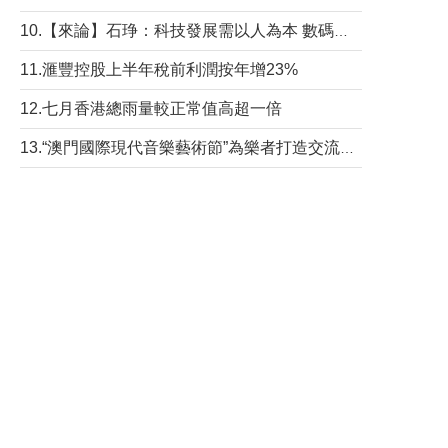
10.【來論】石琤：科技發展需以人為本 數碼共融不應讓長者放棄傳統生活方式
11.滙豐控股上半年稅前利潤按年增23%
12.七月香港總雨量較正常值高超一倍
13.“澳門國際現代音樂藝術節”為樂者打造交流平台