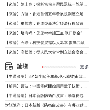
【來論】陳士良：探析當前台灣民眾統一觀望心態的深層成因
【來論】方璇：香港首個五年發展規劃應立足民生務實前行
【來論】董觀志：賽道煥新決定經濟行穩致遠
【來論】屠海鳴：兜兜轉轉話王虹 眾口鑠金“一邊倒”
【來論】石琤：科技發展需以人為本 數碼共融不應讓長者放棄傳統生活方式
【來論】高松傑：從人民大會堂到立法會宴會廳——香港管治新範式的完整拼圖
論壇
更 多
【中通論壇】8名韓生闖美軍基地示威被捕 韓國年輕人反美情緒從何而來？
【解局】曹波：中國電網開始應用量子技術，以後會不再停電嗎？
【中通論壇】日本新版防衛白皮書：動漫皮包藏不住軍國野心
對話陳洋：日本新版《防衛白皮書》有哪些點值得警惕？