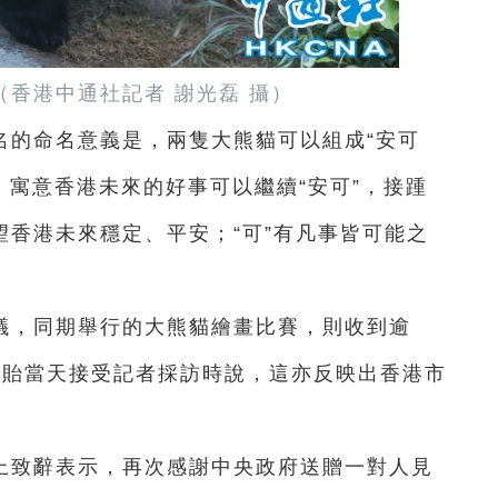
（香港中通社記者 謝光磊 攝）
名的命名意義是，兩隻大熊貓可以組成“安可
合，寓意香港未來的好事可以繼續“安可”，接踵
望香港未來穩定、平安；“可”有凡事皆可能之
建議，同期舉行的大熊貓繪畫比賽，則收到逾
建貽當天接受記者採訪時說，這亦反映出香港市
上致辭表示，再次感謝中央政府送贈一對人見