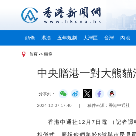
頭條
港澳
五年規劃
大灣區
台灣
內地
首頁
-> 頭條
中央贈港一對大熊貓沿
分享到：
2024-12-07 17:40
|
稿件來源：香港中通社
香港中通社12月7日電 （記者
相儀式，慶祝他們將於8號與市民見