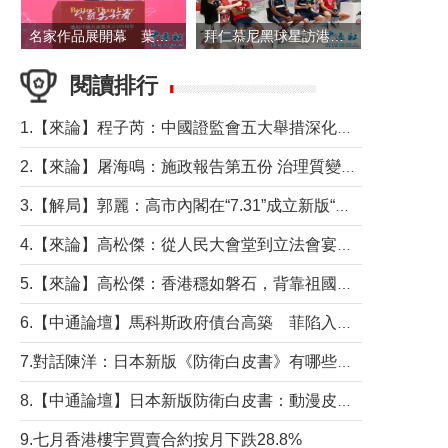
名家作品展開幕 葉劉淑儀出席並致辭
拜仁慕尼黑球星訪港 與球迷近距離互動
閱讀排行
1.【來論】程子芮：中國證監會五大舉措深化內地香港資本市場合作
2.【來論】屠海鳴：施政報告第五份 治理質變脈絡清
3.【解局】郭麗：高市內閣在“7.31”成立新版“特高課”意欲何為？
4.【來論】高松傑：從人民大會堂到立法會宴會廳——香港管治新範式的完整拼圖
5.【來論】高松傑：香港穩如磐石，背靠祖國才是真正的“終極護城河”
6.【中通論壇】馬科斯政府債台高築 菲陷入經濟困境與南海對抗惡循環？
7.對話陳洋：日本新版《防衛白皮書》有哪些點值得警惕？
8.【中通論壇】日本新版防衛白皮書：動漫皮包藏不住軍國野心
9.七月香港樓宇買賣合約按月下跌28.8%