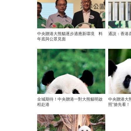
中央贈港大熊貓逐步適應新環境 料
通說：香港喜
年底與公眾見面
全城期待！中央贈港一對大熊貓明啟
中央贈港大
程赴港
照”搶先看！