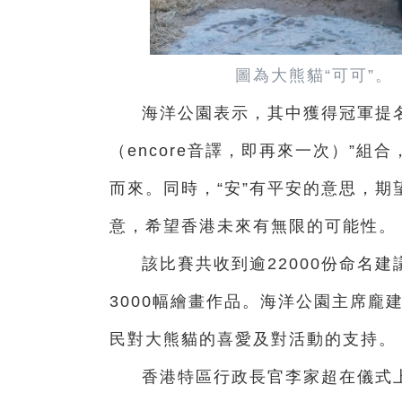
圖為大熊貓“可可”。
海洋公園表示，其中獲得冠軍提
（encore音譯，即再來一次）”組
而來。同時，“安”有平安的意思，期
意，希望香港未來有無限的可能性。
該比賽共收到逾22000份命名
3000幅繪畫作品。海洋公園主席龐
民對大熊貓的喜愛及對活動的支持。
香港特區行政長官李家超在儀式