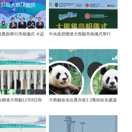
鳳胎舉行亮相儀式 今起
中央政府贈港大熊貓亮相儀式舉行
贈港大熊貓12月8日與
大熊貓命名比賽共收2.2萬份命名建議