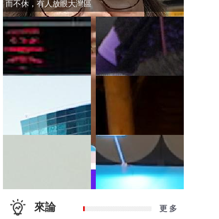
而不休，有人放眼大灣區
來論
更 多