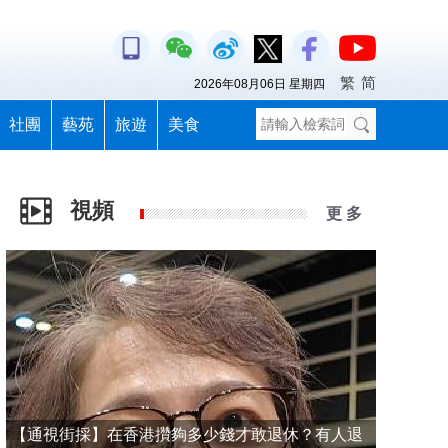
繁
简
2026年08月06日 星期四
社團
藝苑
旅遊
美食
視頻
更 多
【通視街採】在香港攢夠多少錢才敢退休？有人退