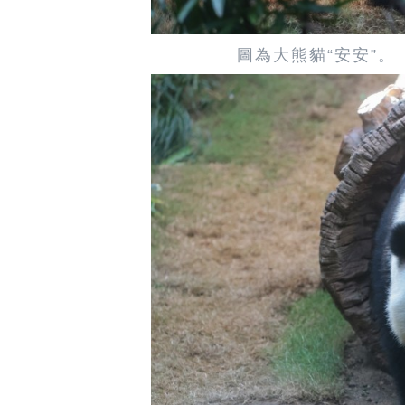
圖為大熊貓“安安”。