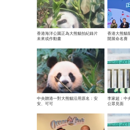
香港海洋公園正為大熊貓拍紀錄片
香港大熊貓龍
未來或作動畫
開展命名賽
中央贈港一對大熊貓沿用原名：安
李家超：中央
安、可可
公眾見面