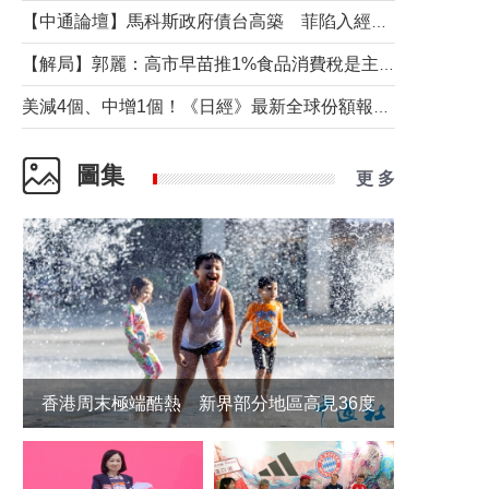
【中通論壇】馬科斯政府債台高築 菲陷入經濟困境與南海對抗惡循環？
【解局】郭麗：高市早苗推1%食品消費稅是主動作為還是被迫“飲鴆止渴”
美減4個、中增1個！《日經》最新全球份額報告透露了什麼？
圖集
更 多
香港周末極端酷熱 新界部分地區高見36度