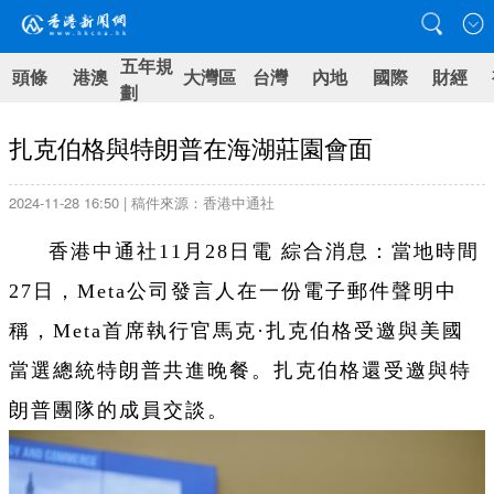
五年規
頭條
港澳
大灣區
台灣
內地
國際
財經
劃
扎克伯格與特朗普在海湖莊園會面
2024-11-28 16:50 | 稿件來源：香港中通社
香港中通社11月28日電 綜合消息：當地時間
27日，Meta公司發言人在一份電子郵件聲明中
稱，Meta首席執行官馬克·扎克伯格受邀與美國
當選總統特朗普共進晚餐。扎克伯格還受邀與特
朗普團隊的成員交談。