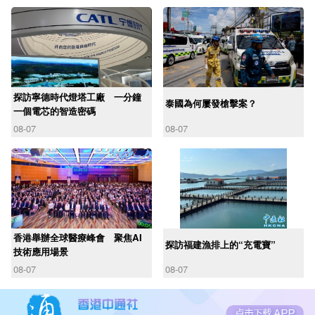
探訪寧德時代燈塔工廠 一分鐘
泰國為何屢發槍擊案？
一個電芯的智造密碼
08-07
08-07
香港舉辦全球醫療峰會 聚焦AI
探訪福建漁排上的“充電寶”
技術應用場景
08-07
08-07