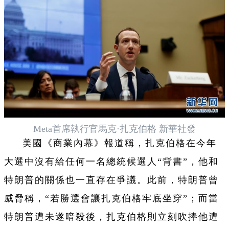
Meta首席執行官馬克·扎克伯格 新華社發
美國《商業內幕》報道稱，扎克伯格在今年
大選中沒有給任何一名總統候選人“背書”，他和
特朗普的關係也一直存在爭議。此前，特朗普曾
威脅稱，“若勝選會讓扎克伯格牢底坐穿”；而當
特朗普遭未遂暗殺後，扎克伯格則立刻吹捧他遭