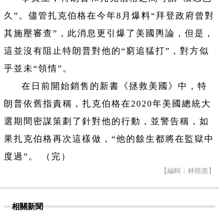
久”。儘管扎克伯格在今年8月爆料“拜登政府曾對
其施壓審查”，此消息更引爆了美國輿論，但是，
這並沒有阻止特朗普對他的“窮追猛打”，對方似
乎並未“領情”。
在日前開始銷售的新書《拯救美國》中，特
朗普依舊指責稱，扎克伯格在2020年美國總統大
選期間密謀策劃了針對他的行動，並警告稱，如
果扎克伯格再次這樣做，“他的餘生都將在監獄中
度過”。 （完）
【編輯：林曉惠】
相關新聞