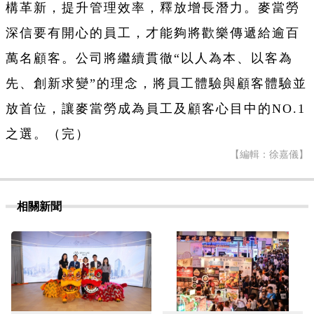
構革新，提升管理效率，釋放增長潛力。麥當勞
深信要有開心的員工，才能夠將歡樂傳遞給逾百
萬名顧客。公司將繼續貫徹“以人為本、以客為
先、創新求變”的理念，將員工體驗與顧客體驗並
放首位，讓麥當勞成為員工及顧客心目中的NO.1
之選。（完）
【編輯：徐嘉儀】
相關新聞