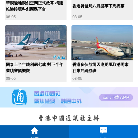
華潤隆地潤創空間正式啟幕 構建
香港貿發局八月盛事下周揭幕
維港跨境科創商務平台
08-05
08-05
國泰上半年純利飆七成 對下半年
香港多個航司因應颱風取消周末
業績審慎樂觀
往來沖繩航班
08-05
08-05