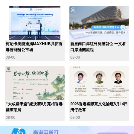
柯尼卡美能達攜MAXHUB共拓香
新皇崗口岸紅外測溫就位 一文看
港智能辦公市場
口岸通關流程
08-06
08-06
“大成國學盃”總決賽8月亮相香港
2026香港國際茶文化論壇8月14日
國際茶展
灣仔啟幕
08-06
08-06