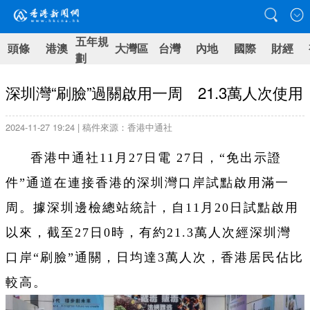
五年規
頭條
港澳
大灣區
台灣
內地
國際
財經
劃
深圳灣“刷臉”過關啟用一周 21.3萬人次使用
2024-11-27 19:24 | 稿件來源：香港中通社
香港中通社11月27日電 27日，“免出示證
件”通道在連接香港的深圳灣口岸試點啟用滿一
周。據深圳邊檢總站統計，自11月20日試點啟用
以來，截至27日0時，有約21.3萬人次經深圳灣
口岸“刷臉”通關，日均達3萬人次，香港居民佔比
較高。