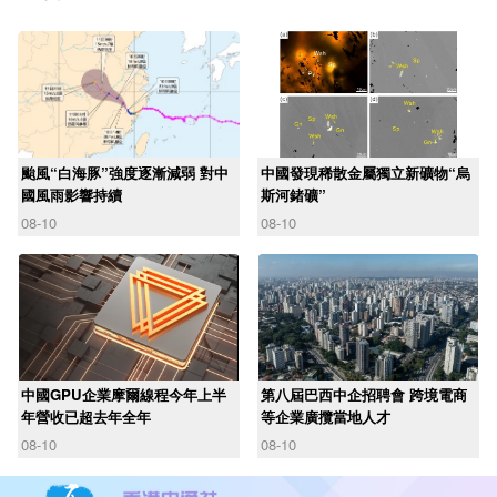
颱風“白海豚”強度逐漸減弱 對中
中國發現稀散金屬獨立新礦物“烏
國風雨影響持續
斯河鍺礦”
08-10
08-10
中國GPU企業摩爾線程今年上半
第八屆巴西中企招聘會 跨境電商
年營收已超去年全年
等企業廣攬當地人才
08-10
08-10