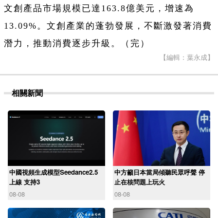
文創產品市場規模已達163.8億美元，增速為
13.09%。文創產業的蓬勃發展，不斷激發著消費
潛力，推動消費逐步升級。（完）
【編輯：葉永成】
相關新聞
中國視頻生成模型Seedance2.5
中方籲日本當局傾聽民眾呼聲 停
上線 支持3
止在核問題上玩火
08-08
08-08