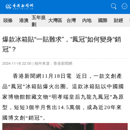
五年規
頭條
港澳
大灣區
台灣
內地
國際
財經
劃
爆款冰箱貼“一貼難求”，“鳳冠”如何變身“銷
冠”？
2024-11-18 22:00 | 稿件來源：香港新聞網
香港新聞網11月18日電 近日，一款文創產
品“鳳冠”冰箱貼爆火出圈。這款冰箱貼以中國國
家博物館館藏文物“明孝端皇后九龍九鳳冠”為原
型，短短3個半月售出14.5萬個，成為近20年來
國博文創“銷冠”。