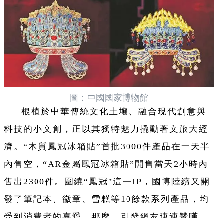
圖：中國國家博物館
根植於中華傳統文化土壤、融合現代創意與
科技的小文創，正以其獨特魅力撬動著文旅大經
濟。“木質鳳冠冰箱貼”首批3000件產品在一天半
內售空，“AR金屬鳳冠冰箱貼”開售當天2小時內
售出2300件。圍繞“鳳冠”這一IP，國博陸續又開
發了筆記本、徽章、雪糕等10餘款系列產品，均
受到消費者的喜愛。那麼，引發網友連連贊嘆