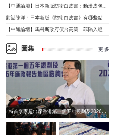
【中通論壇】日本新版防衛白皮書：動漫皮包藏不住軍國野心
對話陳洋：日本新版《防衛白皮書》有哪些點值得警惕？
【中通論壇】馬科斯政府債台高築 菲陷入經濟困境與南海對抗惡循環？
圖集
更 多
​特首李家超出席香港第一個五年規劃及2026年《施政報告》地區諮詢會