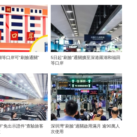
等口岸可“刷臉通關”
5日起“刷臉”通關擴至深港羅湖和福田
等口岸
“免出示證件”查驗旅客
深圳灣“刷臉”過關啟用滿月 逾90萬人
次
次使用