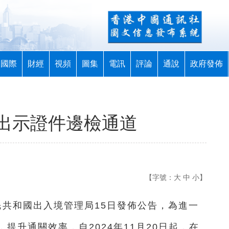
國際
財經
視頻
圖集
電訊
評論
通說
政府發佈
出示證件邊檢通道
【字號：
大
中
小
】
人民共和國出入境管理局15日發佈公告，為進一
提升通關效率，自2024年11月20日起，在