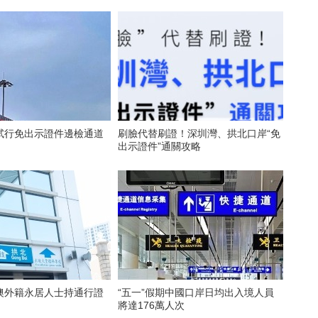
試行免出示證件邊檢通道
刷臉代替刷證！深圳灣、拱北口岸“免
出示證件”通關攻略
澳外籍永居人士持通行證
“五一”假期中國口岸日均出入境人員
將達176萬人次