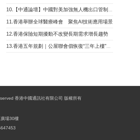
10.【中通論壇】中國對美加強無人機出口管制 學者：貿易與安全考量兼有
11.香港舉辦全球醫療峰會 聚焦AI技術應用場景
12.香港保險短期擾動不改變長期需求增長趨勢
13.香港五年規劃｜公屋聯會倡恢復“三年上樓”目標
ights Reserved 香港中國通訊社有限公司 版權所有
廣場30樓
25647453