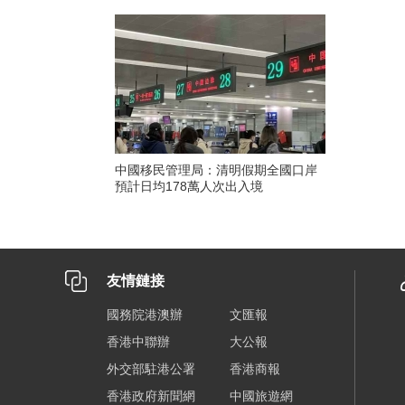
中國移民管理局：清明假期全國口岸
預計日均178萬人次出入境
友情鏈接
國務院港澳辦
文匯報
香港中聯辦
大公報
外交部駐港公署
香港商報
香港政府新聞網
中國旅遊網