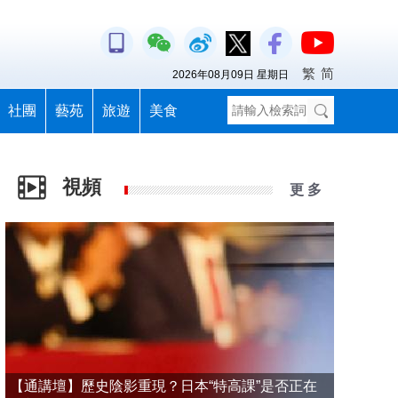
繁
简
2026年08月09日 星期日
社團
藝苑
旅遊
美食
視頻
更 多
【通講壇】歷史陰影重現？日本“特高課”是否正在