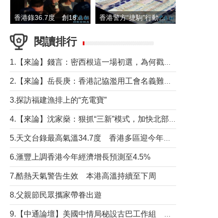
香港錄36.7度 創1884年有紀錄以來最高溫
香港警方“捷駒”行動拘147人 涉洗黑錢逾6億元
閱讀排行
1.【來論】錢言：密西根這一場初選，為何戳中了兩黨最痛的神經？
2.【來論】岳長庚：香港記協濫用工會名義難逃法律制裁
3.探訪福建漁排上的“充電寶”
4.【來論】沈家燊：狠抓“三新”模式，加快北部都會區建設
5.天文台錄最高氣溫34.7度 香港多區迎今年最熱一天
6.滙豐上調香港今年經濟增長預測至4.5%
7.酷熱天氣警告生效 本港高溫持續至下周
8.父親節民眾攜家帶眷出遊
9.【中通論壇】美國中情局秘設古巴工作組 軍事行動箭在弦上？