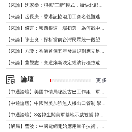
【來論】沈家燊：狠抓“三新”模式，加快北部都會區建設
【來論】岳長庚：香港記協濫用工會名義難逃法律制裁
【來論】錢言：密西根這一場初選，為何戳中了兩黨最痛的神經？
【來論】陳士良：探析當前台灣民眾統一觀望心態的深層成因
【來論】方璇：香港首個五年發展規劃應立足民生務實前行
【來論】董觀志：賽道煥新決定經濟行穩致遠
論壇
更 多
【中通論壇】美國中情局秘設古巴工作組 軍事行動箭在弦上？
【中通論壇】中國對美加強無人機出口管制 學者：貿易與安全考量兼有
【中通論壇】8名韓生闖美軍基地示威被捕 韓國年輕人反美情緒從何而來？
【解局】曹波：中國電網開始應用量子技術，以後會不再停電嗎？