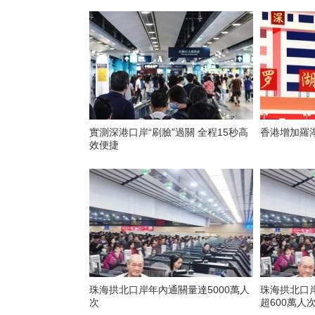
實測深港口岸“刷臉”過關 全程15秒高
香港增加羅湖
效便捷
珠海拱北口岸年內通關量達5000萬人
珠海拱北口岸
次
超600萬人