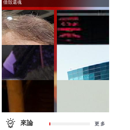
借殼還魂
來論
更 多