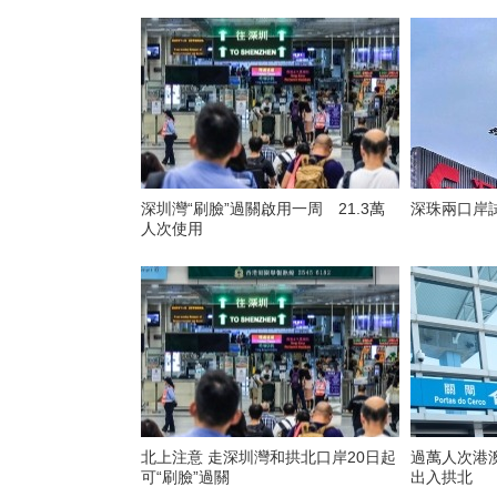
深圳灣“刷臉”過關啟用一周 21.3萬
深珠兩口岸
人次使用
北上注意 走深圳灣和拱北口岸20日起
過萬人次港
可“刷臉”過關
出入拱北