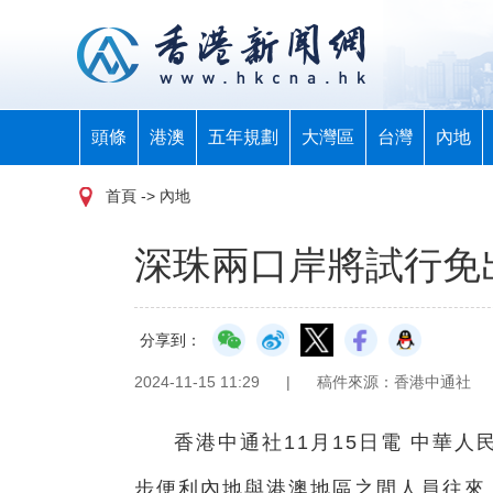
頭條
港澳
五年規劃
大灣區
台灣
內地
首頁
-> 內地
深珠兩口岸將試行免
分享到：
2024-11-15 11:29
|
稿件來源：香港中通社
香港中通社11月15日電 中華
步便利內地與港澳地區之間人員往來，