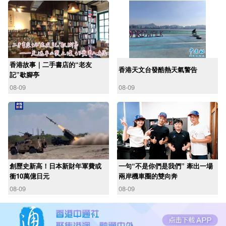
香港故事｜二手書店的“老友
香港天文台發酷熱天氣警告
記”歇腳亭
08-09
08-09
創歷史新高！日本新財年軍費或
一句“不是你們是我們” 牽出一場
衝10萬億日元
兩岸機車圈的雙向奔
08-09
08-09