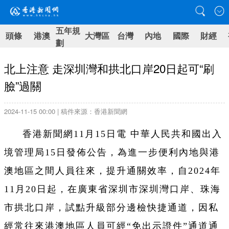
五年規
頭條
港澳
大灣區
台灣
內地
國際
財經
劃
北上注意 走深圳灣和拱北口岸20日起可“刷
臉”過關
2024-11-15 00:00 | 稿件來源：香港新聞網
香港新聞網11月15日電 中華人民共和國出入
境管理局15日發佈公告，為進一步便利內地與港
澳地區之間人員往來，提升通關效率，自2024年
11月20日起，在廣東省深圳市深圳灣口岸、珠海
市拱北口岸，試點升級部分邊檢快捷通道，因私
經常往來港澳地區人員可經“免出示證件”通道通