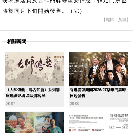
磅表演嘉賓及合作品牌等重要信息，指定門票也
將於同月下旬開始發售。（完）
【編輯：黃璇】
相關新聞
《大師傳藝・尋古知新》系列講
香港管弦樂團2026/27樂季門票即
座陸續登場 星級陣容涵
日起發售
08-07
08-06