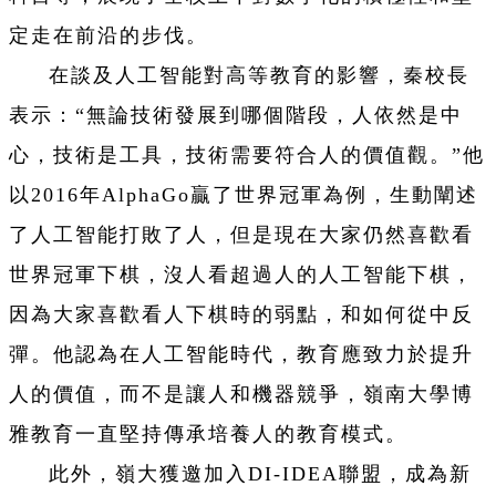
定走在前沿的步伐。
在談及人工智能對高等教育的影響，秦校長
表示：“
無論技術發展到哪個階段，人依然是中
心，技術是工具，
技術需要符合人的價值觀。”他
以2016年AlphaGo贏了世
界冠軍為例，生動闡述
了人工智能打敗了人，
但是現在大家仍然喜歡看
世界冠軍下棋，
沒人看超過人的人工智能下棋，
因為大家喜歡看人下棋時的弱點，
和如何從中反
彈。他認為在人工智能時代，
教育應致力於提升
人的價值，而不是讓人和機器競爭，
嶺南大學博
雅教育一直堅持傳承培養人的教育模式。
此外，嶺大獲邀加入DI-IDEA聯盟，成為新