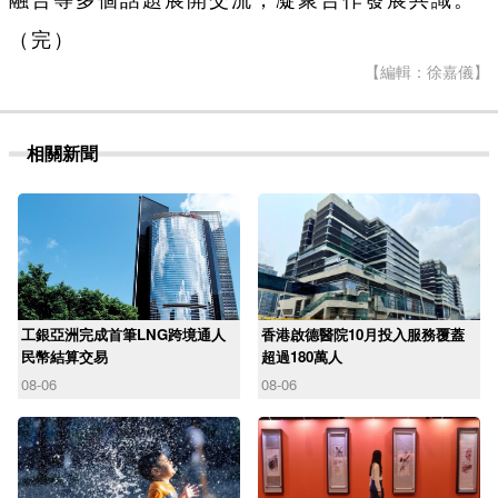
（完）
【編輯：徐嘉儀】
相關新聞
工銀亞洲完成首筆LNG跨境通人
香港啟德醫院10月投入服務覆蓋
民幣結算交易
超過180萬人
08-06
08-06