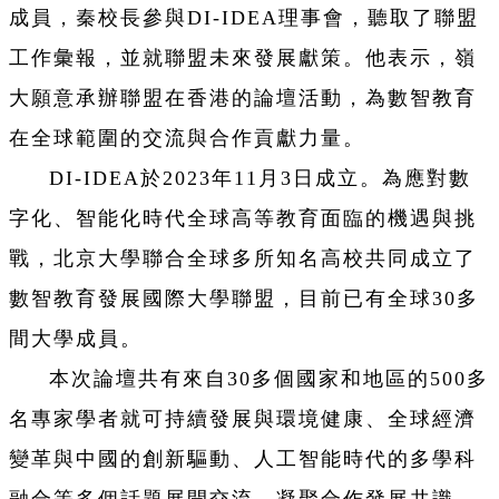
成員，秦校長參與
DI-IDEA理事會，聽取了聯盟
工作彙報，
並就聯盟未來發展獻策。他表示，
嶺
大願意承辦聯盟在香港的論壇活動，
為數智教育
在全球範圍的交流與合作貢獻力量。
DI-IDEA於2023年11月3日成立。為應對數
字化、
智能化時代全球高等教育面臨的機遇與挑
戰，
北京大學聯合全球多所知名高校共同成立了
數智教育發展國際大學聯
盟，目前已有全球30多
間大學成員。
本次論壇共有來自30多個國家和地區的500多
名專家學者就可持
續發展與環境健康、全球經濟
變革與中國的創新驅動、
人工智能時代的多學科
融合等多個話題展開交流，
凝聚合作發展共識。