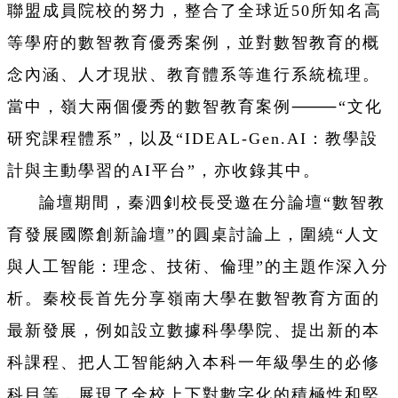
聯盟成員院校的努力，整合了全球近50所知名高
等
學府的數智教育優秀案例，並對數智教育的概
念內涵、人才現狀、
教育體系等進行系統梳理。
當中，嶺大兩個優秀的數智教育案例⸻“
文化
研究課程體系”，以及“IDEAL-Gen.AI：
教學設
計與主動學習的AI平台”，亦收錄其中。
論壇期間，秦泗釗校長受邀在分論壇“數智教
育發展國際創新論壇”
的圓桌討論上，圍繞“人文
與人工智能：理念、技術、倫理”
的主題作深入分
析。
秦校長首先分享嶺南大學在數智教育方面的
最新發展，
例如設立數據科學學院、提出新的本
科課程、
把人工智能納入本科一年級學生的必修
科目等，
展現了全校上下對數字化的積極性和堅