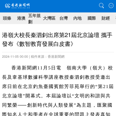
五年規
頭條
港澳
大灣區
台灣
內地
國際
財經
劃
港嶺大校長秦泗釗出席第21屆北京論壇 攜手
發布《數智教育發展白皮書》
2024-11-05 00:00 | 稿件來源：香港新聞網
香港新聞網11月5日電 嶺南大學（嶺大）校
長及韋基球數據科學講座教授秦泗釗教授受邀出
席日前在北京釣魚臺國賓館芳菲苑舉行的“第21屆
北京論壇”開幕式。本屆論壇以“文明的和諧與共
同繁榮⸺創新時代與人類發展”為主題，匯聚國
際知名人士和學者在全球重要的問題上發表真知