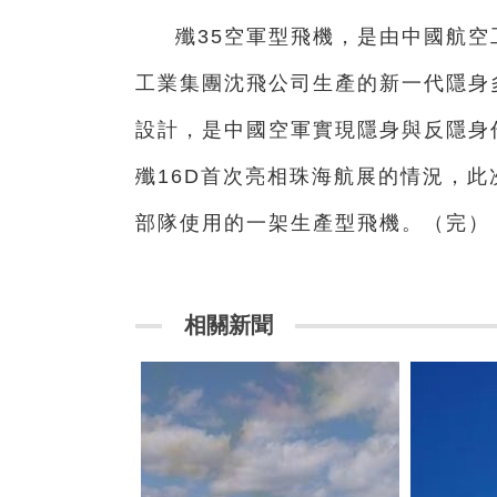
殲35空軍型飛機，是由中國航
工業集團沈飛公司生產的新一代隱身
設計，是中國空軍實現隱身與反隱身作
殲16D首次亮相珠海航展的情況，
部隊使用的一架生產型飛機。（完）
相關新聞