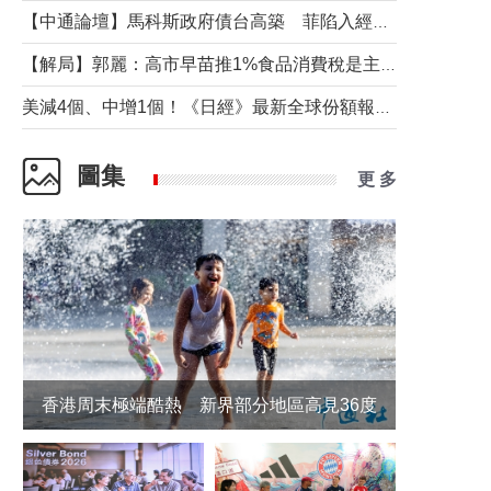
【中通論壇】馬科斯政府債台高築 菲陷入經濟困境與南海對抗惡循環？
【解局】郭麗：高市早苗推1%食品消費稅是主動作為還是被迫“飲鴆止渴”
美減4個、中增1個！《日經》最新全球份額報告透露了什麼？
圖集
更 多
香港周末極端酷熱 新界部分地區高見36度