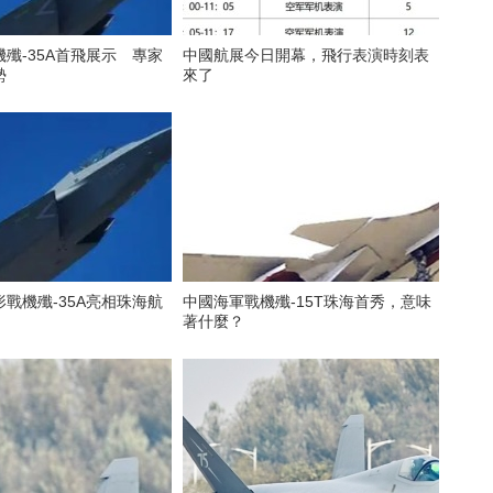
殲-35A首飛展示 專家
中國航展今日開幕，飛行表演時刻表
勢
來了
戰機殲-35A亮相珠海航
中國海軍戰機殲-15T珠海首秀，意味
著什麼？