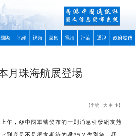
國際
財經
視頻
圖集
電訊
評論
通說
政府發佈
傳本月珠海航展登場
【字號：
大
中
小
】
4日上午，@中國軍號發布的一則消息引發網友熱
！它到底是不是網友期待的殲35？先別急，我