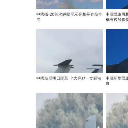
中國殲-20首次靜態展示亮相長春航空
中國隱形戰機
展
稱有後發優
中國航展明日開幕 七大亮點一文睇清
中國新型隱形
展