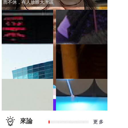
而不休，有人放眼大灣區
來論
更 多