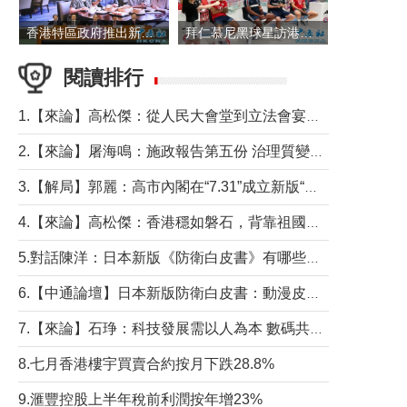
香港特區政府推出新一批銀色債券 每手1萬元保底息4.25厘
拜仁慕尼黑球星訪港 與球迷近距離互動
閱讀排行
1.【來論】高松傑：從人民大會堂到立法會宴會廳——香港管治新範式的完整拼圖
2.【來論】屠海鳴：施政報告第五份 治理質變脈絡清
3.【解局】郭麗：高市內閣在“7.31”成立新版“特高課”意欲何為？
4.【來論】高松傑：香港穩如磐石，背靠祖國才是真正的“終極護城河”
5.對話陳洋：日本新版《防衛白皮書》有哪些點值得警惕？
6.【中通論壇】日本新版防衛白皮書：動漫皮包藏不住軍國野心
7.【來論】石琤：科技發展需以人為本 數碼共融不應讓長者放棄傳統生活方式
8.七月香港樓宇買賣合約按月下跌28.8%
9.滙豐控股上半年稅前利潤按年增23%