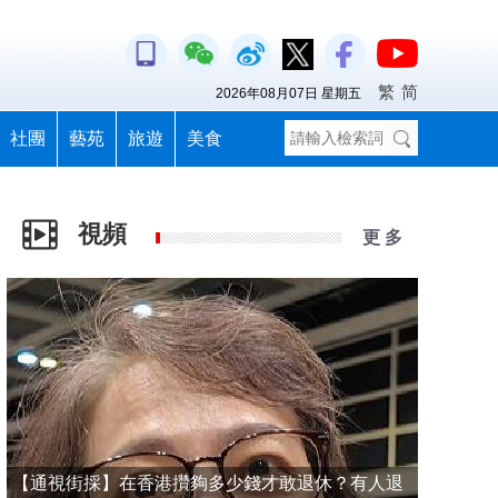
繁
简
2026年08月07日 星期五
社團
藝苑
旅遊
美食
視頻
更 多
【通視街採】在香港攢夠多少錢才敢退休？有人退