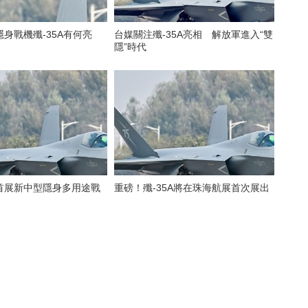
身戰機殲-35A有何亮
台媒關注殲-35A亮相 解放軍進入“雙
隱”時代
首展新中型隱身多用途戰
重磅！殲-35A將在珠海航展首次展出