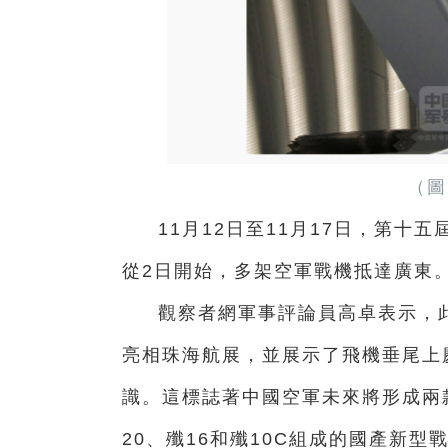
（圖
11月12日至11月17日，第
從2日開始，多架空軍戰機抵達廣東
觀察者網軍事評論員高卓表示，此
亮相珠海航展，並展示了飛機垂尾上
識。這標誌著中國空軍未來將形成兩
20、殲16和殲10C組成的國產新型