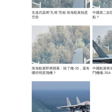
先進武器將“扎堆”亮相 珠海航展熱度
中國第二款隱
空前
點？
珠海航展即將開幕：除了殲-35，還有
中國航展將
哪些明星飛機？
鬥機殲-35A