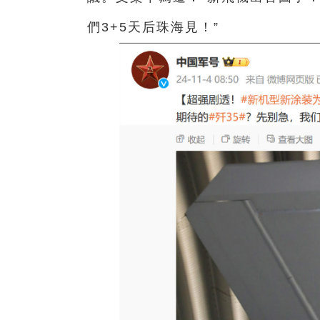
們3+5天后珠海見！”