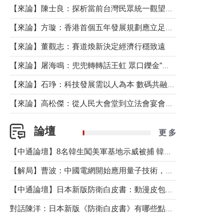
【來論】陳士良：探析當前台灣民眾統一觀望心態的深層成因
【來論】方璇：香港首個五年發展規劃應立足民生務實前行
【來論】董觀志：賽道煥新決定經濟行穩致遠
【來論】屠海鳴：兜兜轉轉話王虹 眾口鑠金“一邊倒”
【來論】石琤：科技發展需以人為本 數碼共融不應讓長者放棄傳統生活方式
【來論】高松傑：從人民大會堂到立法會宴會廳——香港管治新範式的完整拼圖
論壇
更 多
【中通論壇】8名韓生闖美軍基地示威被捕 韓國年輕人反美情緒從何而來？
【解局】曹波：中國電網開始應用量子技術，以後會不再停電嗎？
【中通論壇】日本新版防衛白皮書：動漫皮包藏不住軍國野心
對話陳洋：日本新版《防衛白皮書》有哪些點值得警惕？