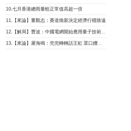
10.七月香港總雨量較正常值高超一倍
11.【來論】董觀志：賽道煥新決定經濟行穩致遠
12.【解局】曹波：中國電網開始應用量子技術，以後會不再停電嗎？
13.【來論】屠海鳴：兜兜轉轉話王虹 眾口鑠金“一邊倒”