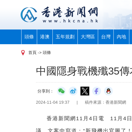
頭條
港澳
五年規劃
大灣區
台灣
內地
首頁
-> 頭條
中國隱身戰機殲35
分享到：
2024-11-04 19:37
|
稿件來源：香港新聞網
香港新聞網11月4日電 11月
議。文案中寫道：“新飛機出官圖了