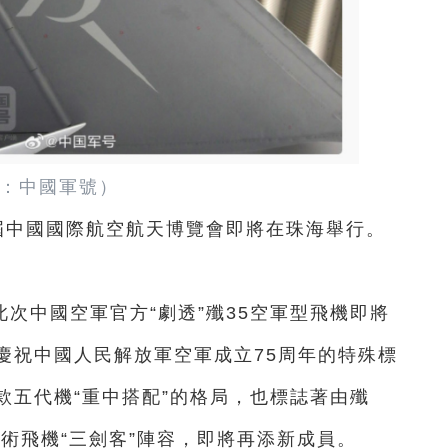
：中國軍號）
十五屆中國國際航空航天博覽會即將在珠海舉行。
。
次中國空軍官方“劇透”殲35空軍型飛機即將
慶祝中國人民解放軍空軍成立75周年的特殊標
款五代機“重中搭配”的格局，也標誌著由殲
戰術飛機“三劍客”陣容，即將再添新成員。