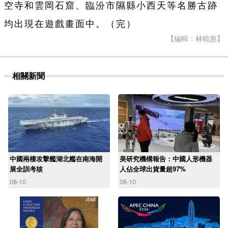
空寺和雲岡石窟、臨汾市隰縣小西天等名勝古跡
均出現在遊戲畫面中。（完）
【編輯：林曉惠】
相關新聞
中國兩棲攻擊艦湖北艦在南海開
美研究機構報告：中國人形機器
展全訓考核
人佔全球出貨量超97%
08-10
08-10